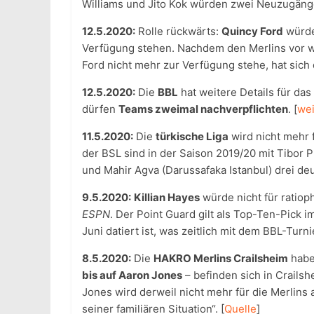
Williams und Jito Kok würden zwei Neuzugänge 
12.5.2020:
Rolle rückwärts:
Quincy Ford
würd
Verfügung stehen. Nachdem den Merlins vor w
Ford nicht mehr zur Verfügung stehe, hat sich
12.5.2020:
Die
BBL
hat weitere Details für d
dürfen
Teams zweimal nachverpflichten
. [
wei
11.5.2020:
Die
türkische Liga
wird nicht mehr 
der BSL sind in der Saison 2019/20 mit Tibor Pl
und Mahir Agva (Darussafaka Istanbul) drei de
9.5.2020:
Killian Hayes
würde nicht für ratiop
ESPN
. Der Point Guard gilt als Top-Ten-Pick i
Juni datiert ist, was zeitlich mit dem BBL-Turni
8.5.2020:
Die
HAKRO Merlins Crailsheim
habe
bis auf Aaron Jones
– befinden sich in Crails
Jones wird derweil nicht mehr für die Merlin
seiner familiären Situation“. [
Quelle
]