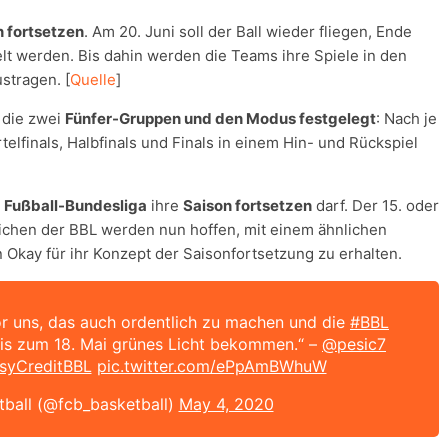
n fortsetzen
. Am 20. Juni soll der Ball wieder fliegen, Ende
telt werden. Bis dahin werden die Teams ihre Spiele in den
stragen. [
Quelle
]
 die zwei
Fünfer-Gruppen und den Modus festgelegt
: Nach je
elfinals, Halbfinals und Finals in einem Hin- und Rückspiel
e
Fußball-Bundesliga
ihre
Saison fortsetzen
darf. Der 15. oder
lichen der BBL werden nun hoffen, mit einem ähnlichen
 Okay für ihr Konzept der Saisonfortsetzung zu erhalten.
t vor uns, das auch ordentlich zu machen und die
#BBL
 bis zum 18. Mai grünes Licht bekommen.“ –
@pesic7
syCreditBBL
pic.twitter.com/ePpAmBWhuW
ball (@fcb_basketball)
May 4, 2020