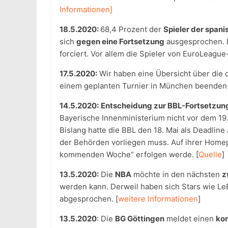
Informationen]
18.5.2020:
68,4 Prozent der
Spieler der span
sich
gegen eine Fortsetzung
ausgesprochen. 
forciert. Vor allem die Spieler von EuroLeague
17.5.2020:
Wir haben eine Übersicht über die 
einem geplanten Turnier in München beenden wo
14.5.2020:
Entscheidung zur BBL-Fortsetzung
Bayerische Innenministerium nicht vor dem 19.
Bislang hatte die BBL den 18. Mai als Deadli
der Behörden vorliegen muss. Auf ihrer Homep
kommenden Woche“ erfolgen werde. [
Quelle
]
13.5.2020:
Die
NBA
möchte in den nächsten
z
werden kann. Derweil haben sich Stars wie Le
abgesprochen. [
weitere Informationen
]
13.5.2020
: Die
BG Göttingen
meldet einen
ko