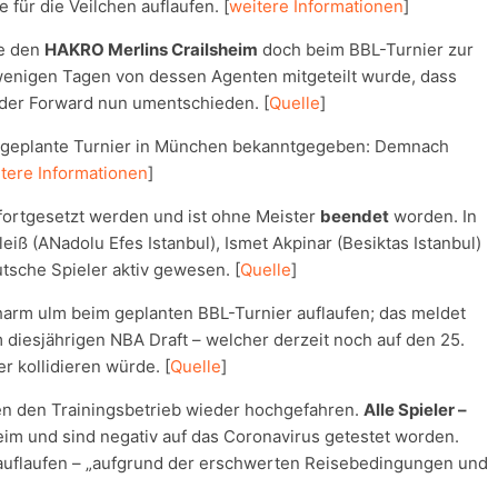
für die Veilchen auflaufen. [
weitere Informationen
]
e den
HAKRO Merlins Crailsheim
doch beim BBL-Turnier zur
enigen Tagen von dessen Agenten mitgeteilt wurde, dass
 der Forward nun umentschieden. [
Quelle
]
as geplante Turnier in München bekanntgegeben: Demnach
tere Informationen
]
fortgesetzt werden und ist ohne Meister
beendet
worden. In
eiß (ANadolu Efes Istanbul), Ismet Akpinar (Besiktas Istanbul)
utsche Spieler aktiv gewesen. [
Quelle
]
harm ulm beim geplanten BBL-Turnier auflaufen; das meldet
m diesjährigen NBA Draft – welcher derzeit noch auf den 25.
er kollidieren würde. [
Quelle
]
n den Trainingsbetrieb wieder hochgefahren.
Alle Spieler –
heim und sind negativ auf das Coronavirus getestet worden.
s auflaufen – „aufgrund der erschwerten Reisebedingungen und