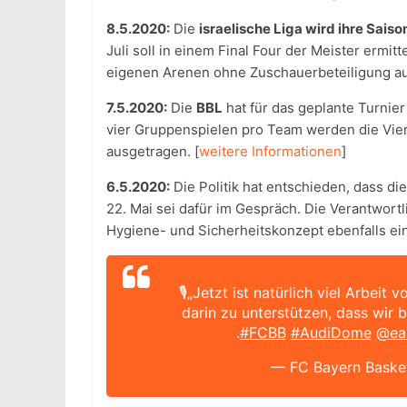
8.5.2020:
Die
israelische Liga wird ihre Saiso
Juli soll in einem Final Four der Meister ermit
eigenen Arenen ohne Zuschauerbeteiligung au
7.5.2020:
Die
BBL
hat für das geplante Turnier
vier Gruppenspielen pro Team werden die Viert
ausgetragen. [
weitere Informationen
]
6.5.2020:
Die Politik hat entschieden, dass di
22. Mai sei dafür im Gespräch. Die Verantwort
Hygiene- und Sicherheitskonzept ebenfalls ein
🎙„Jetzt ist natürlich viel Arbei
darin zu unterstützen, dass wir
.
#FCBB
#AudiDome
@ea
— FC Bayern Basket