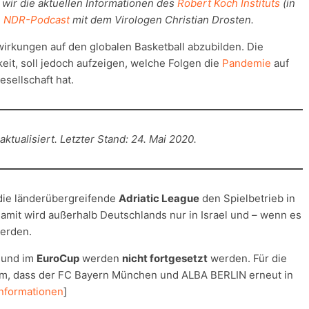
wir die aktuellen Informationen des
Robert Koch Instituts
(in
n
NDR-Podcast
mit dem Virologen Christian Drosten.
wirkungen auf den globalen Basketball abzubilden. Die
eit, soll jedoch aufzeigen, welche Folgen die
Pandemie
auf
esellschaft hat.
ktualisiert. Letzter Stand: 24. Mai 2020.
ie länderübergreifende
Adriatic League
den Spielbetrieb in
amit wird außerhalb Deutschlands nur in Israel und – wenn es
werden.
und im
EuroCup
werden
nicht fortgesetzt
werden. Für die
m, dass der FC Bayern München und ALBA BERLIN erneut in
Informationen
]