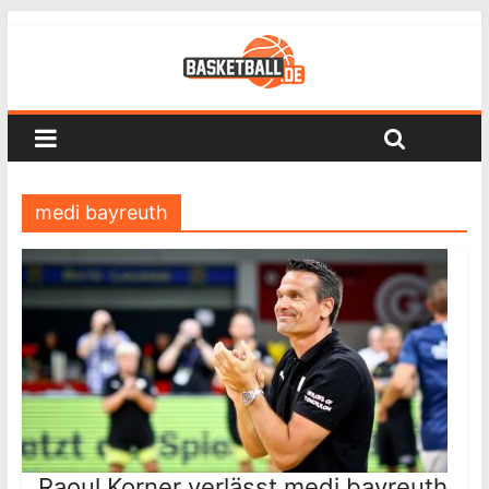
medi bayreuth
Raoul Korner verlässt medi bayreuth