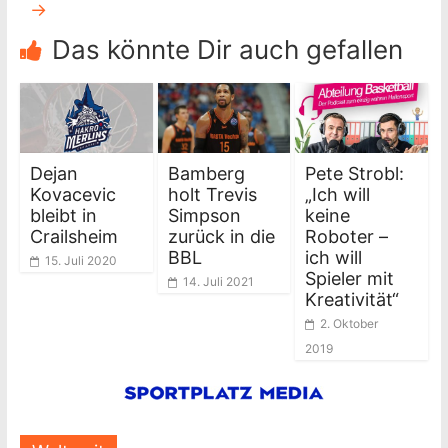
→
Das könnte Dir auch gefallen
Dejan
Bamberg
Pete Strobl:
Kovacevic
holt Trevis
„Ich will
bleibt in
Simpson
keine
Crailsheim
zurück in die
Roboter –
BBL
ich will
15. Juli 2020
Spieler mit
14. Juli 2021
Kreativität“
2. Oktober
2019