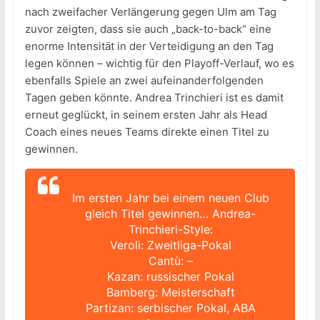
nach zweifacher Verlängerung gegen Ulm am Tag
zuvor zeigten, dass sie auch „back-to-back“ eine
enorme Intensität in der Verteidigung an den Tag
legen können – wichtig für den Playoff-Verlauf, wo es
ebenfalls Spiele an zwei aufeinanderfolgenden
Tagen geben könnte. Andrea Trinchieri ist es damit
erneut geglückt, in seinem ersten Jahr als Head
Coach eines neues Teams direkte einen Titel zu
gewinnen.
Im ersten Jahr bei einem neuen Club
gleich Titel gewinnen… Andrea-
Trinchieri-Style:
Veroli: Zweitliga-Pokal
Cantù: –
Kazan: russischer Pokal
Bamberg: Meisterschaft
Partizan: serbischer Pokal, ABA