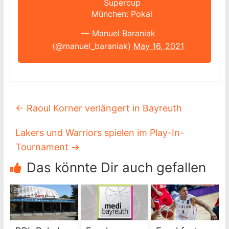
Supercup
München: Pokal
— Manuel Baraniak
(@manuel_baraniak)
May 16, 2021
←
Raoul Korner verlängert in Bayreuth
Lakers und Warriors spielen im Play-In-
Tournament
→
Das könnte Dir auch gefallen