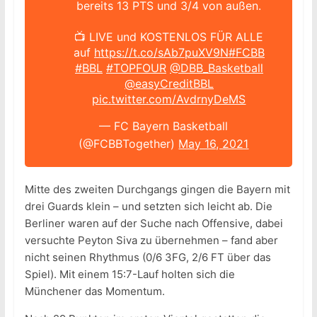
bereits 13 PTS und 3/4 von außen.
📺 LIVE und KOSTENLOS FÜR ALLE
auf
https://t.co/sAb7puXV9N
#FCBB
#BBL
#TOPFOUR
@DBB_Basketball
@easyCreditBBL
pic.twitter.com/AvdrnyDeMS
— FC Bayern Basketball
(@FCBBTogether)
May 16, 2021
Mitte des zweiten Durchgangs gingen die Bayern mit
drei Guards klein – und setzten sich leicht ab. Die
Berliner waren auf der Suche nach Offensive, dabei
versuchte Peyton Siva zu übernehmen – fand aber
nicht seinen Rhythmus (0/6 3FG, 2/6 FT über das
Spiel). Mit einem 15:7-Lauf holten sich die
Münchener das Momentum.