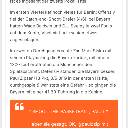
ist es ingesamt der zweite Pokal-Titel.
Im ersten Viertel lief noch vieles für Berlin: Offensiv
fiel der Catch-and-Shoot-Dreier (4/6), bei Bayern
hatten Wade Baldwin und D.J. Seeley je zwei Fouls
auf dem Konto, Vladimir Lucic schien etwas
angeschlagen.
Im zweiten Durchgang brachte Zan Mark Sisko mit
seinem Playmaking die Bayern zurück, mit einem
13:2-Lauf eröffneten die Münchener den
Spielabschnitt. Defensiv standen die Bayern besser,
Paul Zipser (13 Pkt, 3/5 3FG in der ersten Hälfte,
durchgespielt) war stets eine Gefahr – so gingen die
Bayern mit einer 41:39-Führung in die Kabine.
❝ SHOOT THE BASKETBALL, PAULI ❝
Haben sie gesagt. OK,
@paulzzip
mit