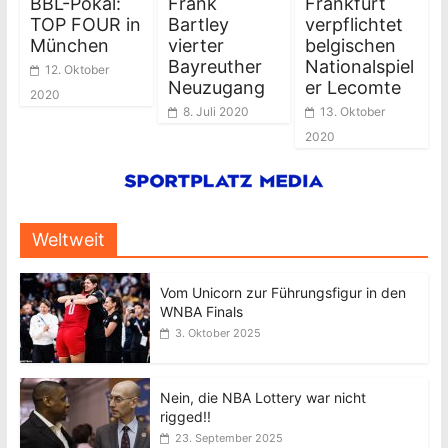
BBL-Pokal:
Frank
Frankfurt
TOP FOUR in
Bartley
verpflichtet
München
vierter
belgischen
Bayreuther
Nationalspiel
12. Oktober
Neuzugang
er Lecomte
2020
8. Juli 2020
13. Oktober
2020
Weltweit
Vom Unicorn zur Führungsfigur in den
WNBA Finals
3. Oktober 2025
Nein, die NBA Lottery war nicht
rigged!!
23. September 2025