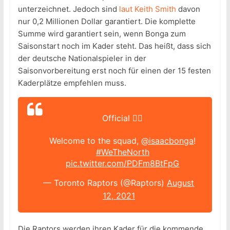
unterzeichnet. Jedoch sind
laut Keith Smith
davon
nur 0,2 Millionen Dollar garantiert. Die komplette
Summe wird garantiert sein, wenn Bonga zum
Saisonstart noch im Kader steht. Das heißt, dass sich
der deutsche Nationalspieler in der
Saisonvorbereitung erst noch für einen der 15 festen
Kaderplätze empfehlen muss.
Official ✍🏽
Welcome to the squad,
@isaacbonga
!
#WeTheNorth
pic.twitter.com/PDFm8BtFpG
— Toronto Raptors (@Raptors)
August
12, 2021
Die Raptors werden ihren Kader für die kommende