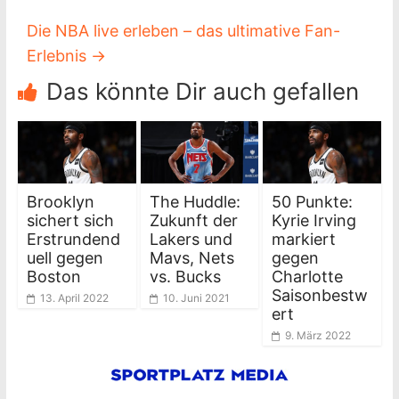
Die NBA live erleben – das ultimative Fan-
Erlebnis
→
Das könnte Dir auch gefallen
Brooklyn
The Huddle:
50 Punkte:
sichert sich
Zukunft der
Kyrie Irving
Erstrundend
Lakers und
markiert
uell gegen
Mavs, Nets
gegen
Boston
vs. Bucks
Charlotte
Saisonbestw
13. April 2022
10. Juni 2021
ert
9. März 2022