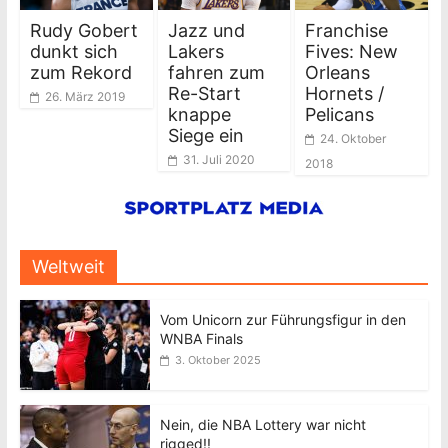
Rudy Gobert
Jazz und
Franchise
dunkt sich
Lakers
Fives: New
zum Rekord
fahren zum
Orleans
Re-Start
Hornets /
26. März 2019
knappe
Pelicans
Siege ein
24. Oktober
31. Juli 2020
2018
Weltweit
Vom Unicorn zur Führungsfigur in den
WNBA Finals
3. Oktober 2025
Nein, die NBA Lottery war nicht
rigged!!