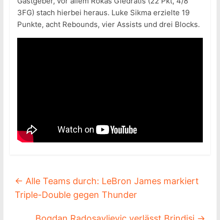
Gastgeber, vor allem Rokas Giedratis (22 Pkt, 4/8
3FG) stach hierbei heraus. Luke Sikma erzielte 19
Punkte, acht Rebounds, vier Assists und drei Blocks.
←
Alle Teams durch: LeBron James markiert
Triple-Double gegen Thunder
Bogdan Radosavljevic verlässt Brindisi
→