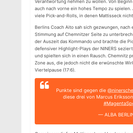
Verantwortung nehmen zu wollen. Von Beginn 
auch nach vorne ein hohes Tempo zu spielen. 
viele Pick-and-Rolls, in denen Mattisseck nich
Berlins Coach Aito sah sich gezwungen, nach 
Stimmung auf Chemnitzer Seite zu unterbrec
der Auszeit das Kommando und brachte die Pic
defensiver Highlight-Plays der NINERS seziert
und spielten sich in einen Rausch. Chemnitz p
Zone aus, die jedoch nicht die erwünschte Wirk
Viertelpause (17:6).
Punkte sind gegen die
@ninersche
diese drei von Marcus Eriksson
#MagentaSp
— ALBA BERLIN