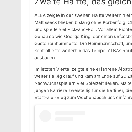
Zweite Hälfte, das gleich
ALBA zeigte in der zweiten Hälfte weiterhin e
Mattisseck blieben bislang ohne Korberfolg. C
und spielte viel Pick-and-Roll. Vor allem Richt
Genau so wie George King, der einen unfassb
Gäste reinhämmerte. Die Heimmannschaft, um M
kontrollierte weiterhin das Tempo. ALBAs Rou
ausbauen.
Im letzten Viertel zeigte eine erfahrene Albat
weiter fleißig drauf und kam am Ende auf 20 Zä
Nachwuchsspielern viel Spielzeit ließen. Malt
jungen Karriere zweistellig für die Berliner, 
Start-Ziel-Sieg zum Wochenabschluss einfahr