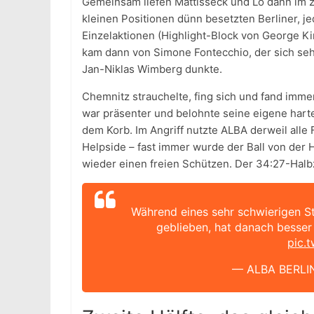
Gemeinsam liefen Mattisseck und Lo dann im zw
kleinen Positionen dünn besetzten Berliner, j
Einzelaktionen (Highlight-Block von George K
kam dann von Simone Fontecchio, der sich seh
Jan-Niklas Wimberg dunkte.
Chemnitz strauchelte, fing sich und fand imme
war präsenter und belohnte seine eigene hart
dem Korb. Im Angriff nutzte ALBA derweil alle 
Helpside – fast immer wurde der Ball von der
wieder einen freien Schützen. Der 34:27-Halb
Während eines sehr schwierigen S
geblieben, hat danach besser 
pic.
— ALBA BERLIN