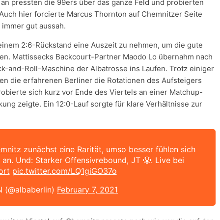
an pressten die 99ers über das ganze Feld und probierten
Auch hier forcierte Marcus Thornton auf Chemnitzer Seite
t immer gut aussah.
einem 2:6-Rückstand eine Auszeit zu nehmen, um die gute
hen. Mattissecks Backcourt-Partner Maodo Lo übernahm nach
k-and-Roll-Maschine der Albatrosse ins Laufen. Trotz einiger
en die erfahrenen Berliner die Rotationen des Aufsteigers
robierte sich kurz vor Ende des Viertels an einer Matchup-
ung zeigte. Ein 12:0-Lauf sorgte für klare Verhältnisse zur
mnitz
zunächst eine Rarität, umso besser fühlen sich
 an. Und: Starker Offensivrebound, JT 😤. Live bei
ort
pic.twitter.com/LQ1giGO37o
 (@albaberlin)
February 7, 2021