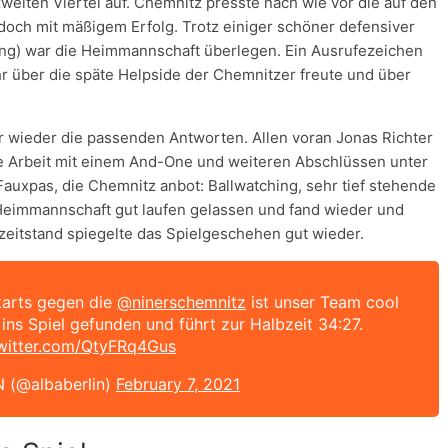
eiten Viertel auf. Chemnitz presste nach wie vor die auf den
edoch mit mäßigem Erfolg. Trotz einiger schöner defensiver
ing) war die Heimmannschaft überlegen. Ein Ausrufezeichen
r über die späte Helpside der Chemnitzer freute und über
r wieder die passenden Antworten. Allen voran Jonas Richter
e Arbeit mit einem And-One und weiteren Abschlüssen unter
Fauxpas, die Chemnitz anbot: Ballwatching, sehr tief stehende
 Heimmannschaft gut laufen gelassen und fand wieder und
zeitstand spiegelte das Spielgeschehen gut wieder.
tarts gegen die
@ninerschemnitz
ist unser Team cool
ins Spiel gefunden und führt zur Halbzeit 34:27.
twitter.com/QtyFRq4Gus
 (@albaberlin)
February 7, 2021