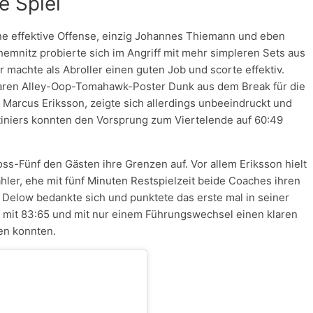
e Spiel
ine effektive Offense, einzig Johannes Thiemann und eben
hemnitz probierte sich im Angriff mit mehr simpleren Sets aus
er machte als Abroller einen guten Job und scorte effektiv.
aren Alley-Oop-Tomahawk-Poster Dunk aus dem Break für die
arcus Eriksson, zeigte sich allerdings unbeeindruckt und
tiniers konnten den Vorsprung zum Viertelende auf 60:49
ross-Fünf den Gästen ihre Grenzen auf. Vor allem Eriksson hielt
hler, ehe mit fünf Minuten Restspielzeit beide Coaches ihren
e Delow bedankte sich und punktete das erste mal in seiner
die mit 83:65 und mit nur einem Führungswechsel einen klaren
en konnten.