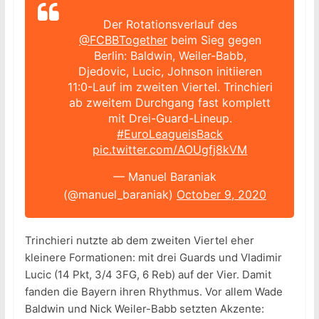
Der Rotationsverlauf des
@FCBBTogether
beim Sieg gegen
Berlin: Baldwin, Weiler-Babb,
Djedovic, Lucic, Johnson initiieren
11:0-Lauf im zweiten Viertel. Trinchieri
ab zweitem Durchgang fast komplett
mit Drei-Guard-Lineup.
#EuroLeagueisBack
pic.twitter.com/AOUgfj8kVM
— Manuel Baraniak
(@manuel_baraniak)
October 9, 2020
Trinchieri nutzte ab dem zweiten Viertel eher
kleinere Formationen: mit drei Guards und Vladimir
Lucic (14 Pkt, 3/4 3FG, 6 Reb) auf der Vier. Damit
fanden die Bayern ihren Rhythmus. Vor allem Wade
Baldwin und Nick Weiler-Babb setzten Akzente: