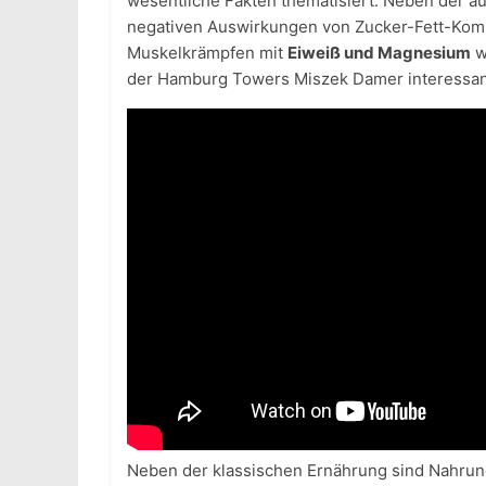
wesentliche Fakten thematisiert. Neben der 
negativen Auswirkungen von Zucker-Fett-Komb
Muskelkrämpfen mit
Eiweiß und Magnesium
w
der Hamburg Towers Miszek Damer interessant
Neben der klassischen Ernährung sind Nahrun