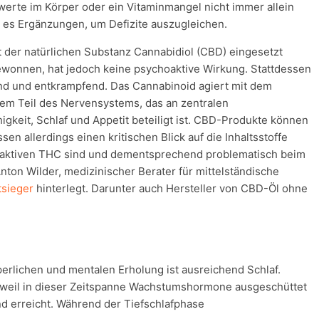
erte im Körper oder ein Vitaminmangel nicht immer allein
t es Ergänzungen, um Defizite auszugleichen.
der natürlichen Substanz Cannabidiol (CBD) eingesetzt
wonnen, hat jedoch keine psychoaktive Wirkung. Stattdessen
d und entkrampfend. Das Cannabinoid agiert mit dem
nem Teil des Nervensystems, das an zentralen
keit, Schlaf und Appetit beteiligt ist. CBD-Produkte können
en allerdings einen kritischen Blick auf die Inhaltsstoffe
choaktiven THC sind und dementsprechend problematisch beim
ton Wilder, medizinischer Berater für mittelständische
tsieger
hinterlegt. Darunter auch Hersteller von CBD-Öl ohne
erlichen und mentalen Erholung ist ausreichend Schlaf.
, weil in dieser Zeitspanne Wachstumshormone ausgeschüttet
d erreicht. Während der Tiefschlafphase