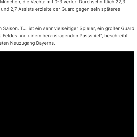
 München, die Vechta mit 0-3 verlor: Durchschnittlich 22,3
 und 2,7 Assists erzielte der Guard gegen sein späteres
aison. T.J. ist ein sehr vielseitiger Spieler, ein großer Guard
es Feldes und einem herausragenden Passspiel“, beschreibt
rsten Neuzugang Bayerns.