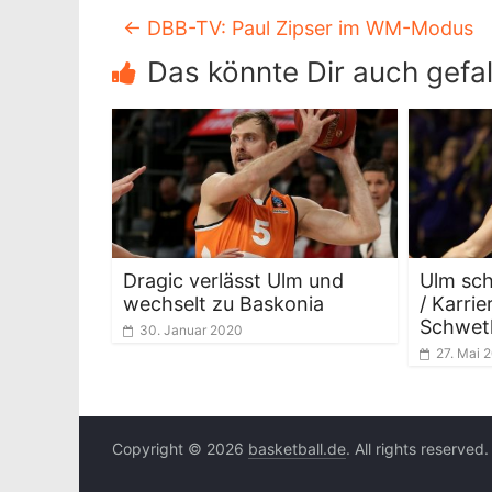
←
DBB-TV: Paul Zipser im WM-Modus
Das könnte Dir auch gefal
Dragic verlässt Ulm und
Ulm sch
wechselt zu Baskonia
/ Karri
Schwet
30. Januar 2020
27. Mai 
Copyright © 2026
basketball.de
. All rights reserved.