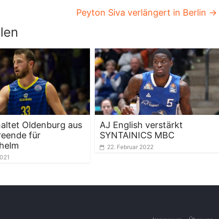
Peyton Siva verlängert in Berlin
→
len
altet Oldenburg aus
AJ English verstärkt
ereende für
SYNTAINICS MBC
helm
22. Februar 2022
2021