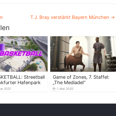
nn
T.J. Bray verstärkt Bayern München
→
len
KETBALL: Streetball
Game of Zones, 7. Staffel:
kfurter Hafenpark
„The Mediadel“
uar 2021
1. Mai 2020