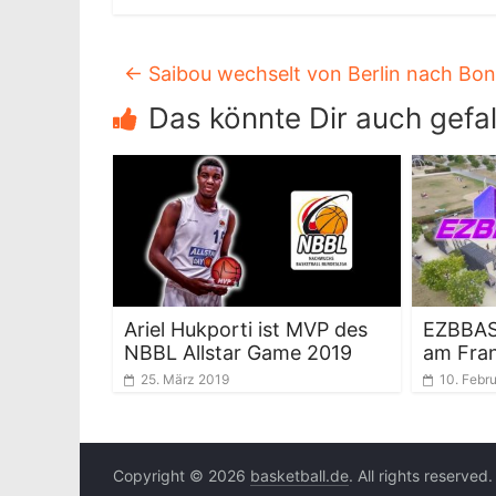
←
Saibou wechselt von Berlin nach Bo
Das könnte Dir auch gefal
Ariel Hukporti ist MVP des
EZBBAS
NBBL Allstar Game 2019
am Fran
25. März 2019
10. Febr
Copyright © 2026
basketball.de
. All rights reserved.