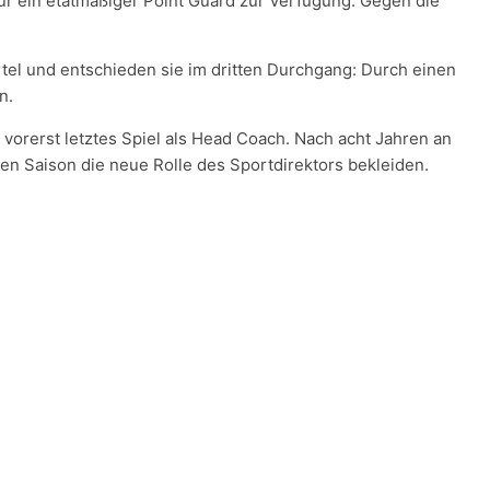
ur ein etatmäßiger Point Guard zur Verfügung. Gegen die
rtel und entschieden sie im dritten Durchgang: Durch einen
n.
 vorerst letztes Spiel als Head Coach. Nach acht Jahren an
uen Saison die neue Rolle des Sportdirektors bekleiden.