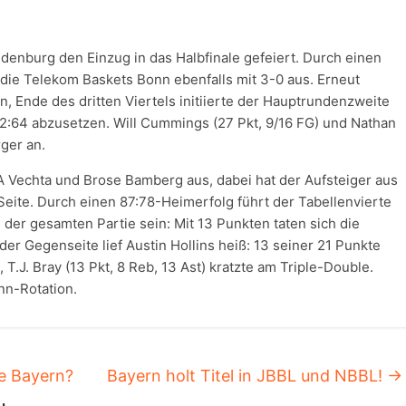
denburg den Einzug in das Halbfinale gefeiert. Durch einen
die Telekom Baskets Bonn ebenfalls mit 3-0 aus. Erneut
n, Ende des dritten Viertels initiierte der Hauptrundenzweite
82:64 abzusetzen. Will Cummings (27 Pkt, 9/16 FG) und Nathan
ger an.
A Vechta und Brose Bamberg aus, dabei hat der Aufsteiger aus
eite. Durch einen 87:78-Heimerfolg führt der Tabellenvierte
e der gesamten Partie sein: Mit 13 Punkten taten sich die
r Gegenseite lief Austin Hollins heiß: 13 seiner 21 Punkte
 T.J. Bray (13 Pkt, 8 Reb, 13 Ast) kratzte am Triple-Double.
nn-Rotation.
e Bayern?
Bayern holt Titel in JBBL und NBBL!
→