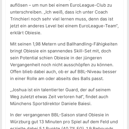
auflösen – um nun bei einem EuroLeague-Club zu
unterschreiben. „Ich weiß, dass ich unter Coach
Trinchieri noch sehr viel lernen muss, denn das ist
jetzt ein anderes Level bei einem EuroLeague-Team“,
erklärt Obiesie.
Mit seinen 1,98 Metern und Ballhandling-Fähigkeiten
bringt Obiesie ein spannendes Skill-Set mit, doch
sein Potential schien Obiesie in der jüngeren
Vergangenheit noch nicht ausschöpfen zu können.
Offen blieb dabei auch, ob er auf BBL-Niveau besser
in einer Rolle am oder abseits des Balls passt.
„Joshua ist ein talentierter Guard, der auf seinem
Weg zuletzt etwas Zeit verloren hat“, findet auch
Münchens Sportdirektor Daniele Baiesi.
In der vergangenen BBL-Saison stand Obiesie in
Würzburg gut 13 Minuten pro Spiel auf dem Feld und
erzielte dabei 5,1 Punkte (40,7% FG), 1,9 Rebounds