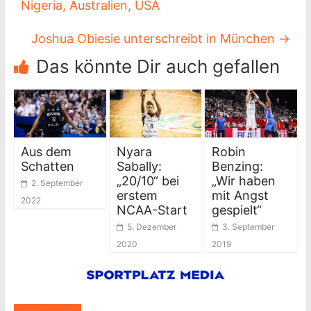
Nigeria, Australien, USA
Joshua Obiesie unterschreibt in München
→
Das könnte Dir auch gefallen
Aus dem
Nyara
Robin
Schatten
Sabally:
Benzing:
„20/10“ bei
„Wir haben
2. September
erstem
mit Angst
2022
NCAA-Start
gespielt“
5. Dezember
3. September
2020
2019