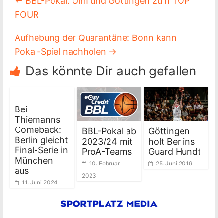
←
BBL-Pokal: Ulm und Göttingen zum TOP
FOUR
Aufhebung der Quarantäne: Bonn kann
Pokal-Spiel nachholen
→
Das könnte Dir auch gefallen
Bei
Thiemanns
Comeback:
BBL-Pokal ab
Göttingen
Berlin gleicht
2023/24 mit
holt Berlins
Final-Serie in
ProA-Teams
Guard Hundt
München
10. Februar
25. Juni 2019
aus
2023
11. Juni 2024