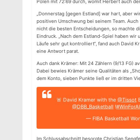
Polen mit 72:69 durch, womit Herbert auch den
„Donnerstag [gegen Estland] war hart, aber w
positiven Umschwung bei seinem Team. Auch 
nicht die besten Entscheidungen, so machte di
Eindruck. „Nach dem Estland-Spiel haben wir
Läufe sehr gut kontrolliert“, fand auch Davi
eine Antwort parat.
Auch dank Krämer: Mit 24 Zählern (9/13 FG) a
Dabei bewies Krämer seine Qualitäten als „Sho
dem Konto, sieben Punkte ließ er im dritten Vie
🚨 David Kramer with the
@Tissot
B
@DBB_Basketball
!
#WinForAl
— FIBA Basketball Wo
Im Schlussabschnitt besorgte Christian Sengf