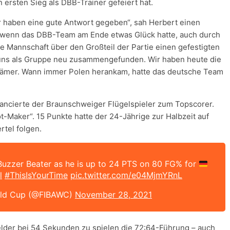
 ersten Sieg als DBB-Trainer gefeiert hat.
ir haben eine gute Antwort gegeben“, sah Herbert einen
wenn das DBB-Team am Ende etwas Glück hatte, auch durch
e Mannschaft über den Großteil der Partie einen gefestigten
 uns als Gruppe neu zusammengefunden. Wir haben heute die
d Krämer. Wann immer Polen herankam, hatte das deutsche Team
vancierte der Braunschweiger Flügelspieler zum Topscorer.
t-Maker“. 15 Punkte hatte der 24-Jährige zur Halbzeit auf
rtel folgen.
uzzer Beater as he is up to 24 PTS on 80 FG% for
l
#ThisIsYourTime
pic.twitter.com/e04MjmYRnL
rld Cup (@FIBAWC)
November 28, 2021
elder bei 54 Sekunden zu spielen die 72:64-Führung – auch