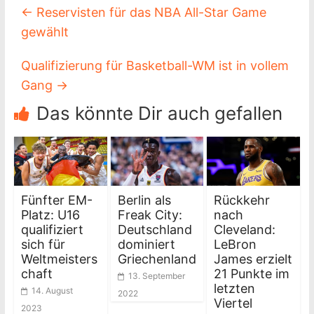
←
Reservisten für das NBA All-Star Game
gewählt
Qualifizierung für Basketball-WM ist in vollem
Gang
→
Das könnte Dir auch gefallen
Fünfter EM-
Berlin als
Rückkehr
Platz: U16
Freak City:
nach
qualifiziert
Deutschland
Cleveland:
sich für
dominiert
LeBron
Weltmeisters
Griechenland
James erzielt
chaft
21 Punkte im
13. September
letzten
14. August
2022
Viertel
2023