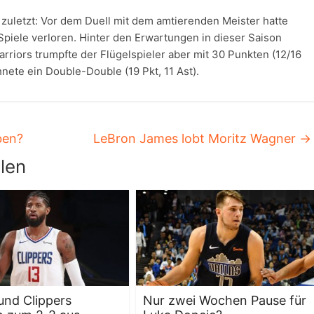
m zuletzt: Vor dem Duell mit dem amtierenden Meister hatte
piele verloren. Hinter den Erwartungen in dieser Saison
rriors trumpfte der Flügelspieler aber mit 30 Punkten (12/16
hnete ein Double-Double (19 Pkt, 11 Ast).
ben?
LeBron James lobt Moritz Wagner
→
len
nd Clippers
Nur zwei Wochen Pause für