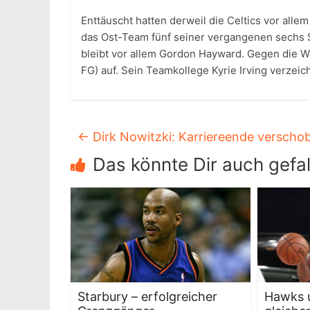
Enttäuscht hatten derweil die Celtics vor alle
das Ost-Team fünf seiner vergangenen sechs S
bleibt vor allem Gordon Hayward. Gegen die Wa
FG) auf. Sein Teamkollege Kyrie Irving verzeic
←
Dirk Nowitzki: Karriereende verscho
Das könnte Dir auch gefal
Starbury – erfolgreicher
Hawks u