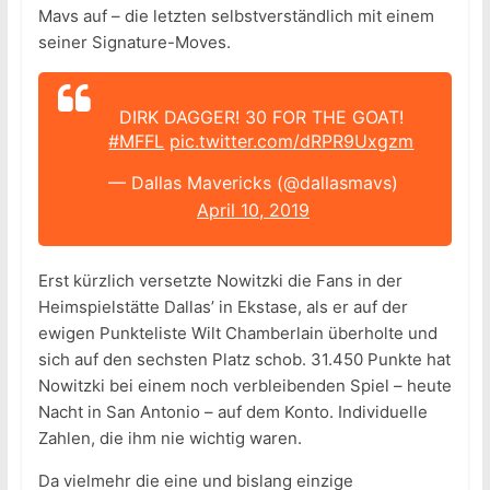
Mavs auf – die letzten selbstverständlich mit einem
seiner Signature-Moves.
DIRK DAGGER! 30 FOR THE GOAT!
#MFFL
pic.twitter.com/dRPR9Uxgzm
— Dallas Mavericks (@dallasmavs)
April 10, 2019
Erst kürzlich versetzte Nowitzki die Fans in der
Heimspielstätte Dallas’ in Ekstase, als er auf der
ewigen Punkteliste Wilt Chamberlain überholte und
sich auf den sechsten Platz schob. 31.450 Punkte hat
Nowitzki bei einem noch verbleibenden Spiel – heute
Nacht in San Antonio – auf dem Konto. Individuelle
Zahlen, die ihm nie wichtig waren.
Da vielmehr die eine und bislang einzige