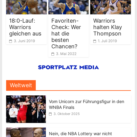
18:0-Lauf:
Favoriten-
Warriors
Warriors
Check: Wer
halten Klay
gleichen aus
hat die
Thompson
besten
3. Juni 2019
1. Juli 2019
Chancen?
3. Mai 2022
Weltweit
Vom Unicorn zur Führungsfigur in den
WNBA Finals
3. Oktober 2025
Nein, die NBA Lottery war nicht