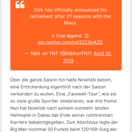
Dirk has officially announced his
retirement after 21 seasons with the
Mavs.
A true legend. 👏
pic.twitter.com/n432C8vAZQ
— NBA on TNT (@NBAonTNT)
April 10,
2019
Über die ganze Saison hin hatte Nowitzki betont,
eine Entscheidung eigentlich nach der Saison
verkünden zu wollen. Eine „Farewell-Tour“, wie sie
so viele große Sportler zelebrieren, war ihm fremd.
Nun hat Nowitzki nach seinem nunmehr letzten
Heimspiel in Dallas das Ende seiner ruhmreichen
Karriere bekanntgegeben. Zum Abschluss legte der
Big Man nochmal 30 Punkte beim 120:109-Sieg der