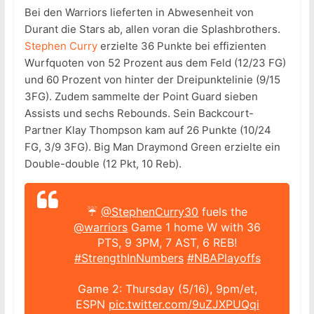
Bei den Warriors lieferten in Abwesenheit von
Durant die Stars ab, allen voran die Splashbrothers.
Stephen Curry
erzielte 36 Punkte bei effizienten
Wurfquoten von 52 Prozent aus dem Feld (12/23 FG)
und 60 Prozent von hinter der Dreipunktelinie (9/15
3FG). Zudem sammelte der Point Guard sieben
Assists und sechs Rebounds. Sein Backcourt-
Partner Klay Thompson kam auf 26 Punkte (10/24
FG, 3/9 3FG). Big Man Draymond Green erzielte ein
Double-double (12 Pkt, 10 Reb).
☔️
@StephenCurry30
fuels the
@warriors
Game 1 home W with 36
PTS, 9 3PM, 7 AST, 6 REB!
#StrengthInNumbers
#NBAPlayoffs
Game 2: Thursday (5/16), 9pm/et,
ESPN
pic.twitter.com/9uZJXPUQqi