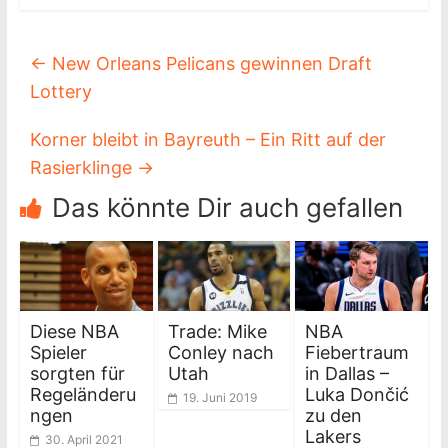
←
New Orleans Pelicans gewinnen Draft
Lottery
Korner bleibt in Bayreuth – Ein Ritt auf der
Rasierklinge
→
Das könnte Dir auch gefallen
Diese NBA
Trade: Mike
NBA
Spieler
Conley nach
Fiebertraum
sorgten für
Utah
in Dallas –
Regeländeru
Luka Dončić
19. Juni 2019
ngen
zu den
Lakers
30. April 2021