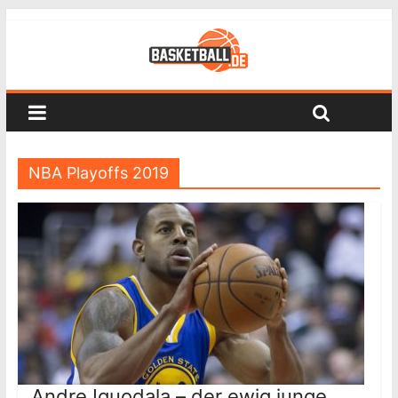
NBA Playoffs 2019
Andre Iguodala – der ewig junge