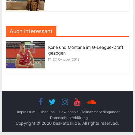
Auch interessant
Koné und Montana im G-League-Draft
gezogen
27. Oktober 2019
Impressum
Über uns
Gewinnspiel-Teilnahmebedingungen
Datenschutzerklärung
Copyright © 2026
basketball.de
. All rights reserved.