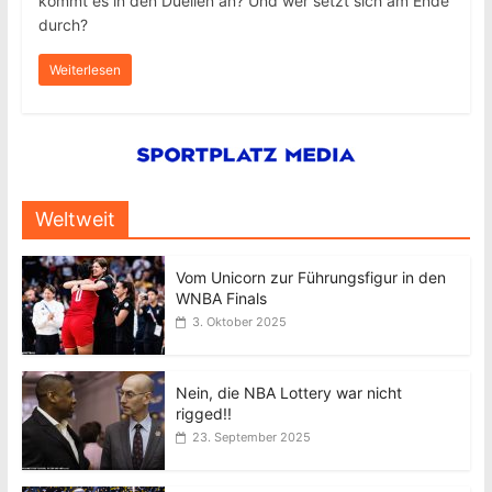
kommt es in den Duellen an? Und wer setzt sich am Ende
durch?
Weiterlesen
Weltweit
Vom Unicorn zur Führungsfigur in den
WNBA Finals
3. Oktober 2025
Nein, die NBA Lottery war nicht
rigged!!
23. September 2025