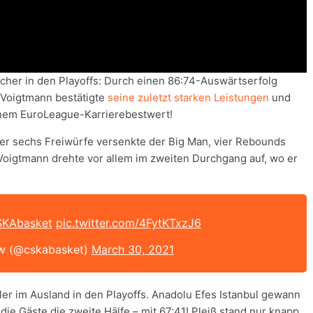
her in den Playoffs: Durch einen 86:74-Auswärtserfolg
 Voigtmann bestätigte
seine zuletzt starken Leistungen
und
einem EuroLeague-Karrierebestwert!
er sechs Freiwürfe versenkte der Big Man, vier Rebounds
Voigtmann drehte vor allem im zweiten Durchgang auf, wo er
KAbasket
pic.twitter.com/4FytKTxzJ6
 (@cskabasket)
March 30, 2021
ieler im Ausland in den Playoffs. Anadolu Efes Istanbul gewann
die Gäste die zweite Hälfe – mit 67:41! Pleiß stand nur knapp