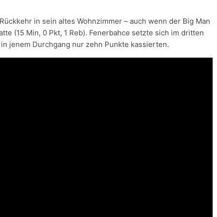
he Rückkehr in sein altes Wohnzimmer – auch wenn der Big Man
tte (15 Min, 0 Pkt, 1 Reb). Fenerbahce setzte sich im dritten
te in jenem Durchgang nur zehn Punkte kassierten.