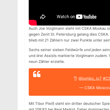
Auch Joe Voigtmann steht mit CSKA Moskau sic
gegen Zenit St. Petersburg gelang dies CSKA.
blieb mit 21 Zählern nur zwei Punkte unter s
Sechs seiner sieben Feldwürfe und jeden sein
und drei Assists markierte Voigtmann zudem. 
neun Zähler erzielte.
👌
@jumbo_jo7
#CS
— CSKA Moscow
Mit Tibor Pleiß steht ein dritter deutscher Sp
mit 108:83 bei Real Madrid. Dabei dominierten 