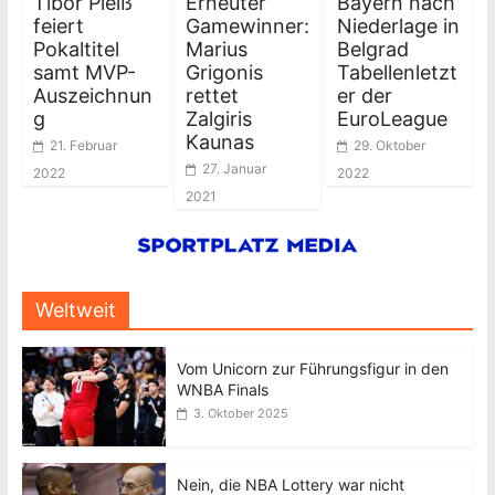
Tibor Pleiß
Erneuter
Bayern nach
feiert
Gamewinner:
Niederlage in
Pokaltitel
Marius
Belgrad
samt MVP-
Grigonis
Tabellenletzt
Auszeichnun
rettet
er der
g
Zalgiris
EuroLeague
Kaunas
21. Februar
29. Oktober
27. Januar
2022
2022
2021
Weltweit
Vom Unicorn zur Führungsfigur in den
WNBA Finals
3. Oktober 2025
Nein, die NBA Lottery war nicht