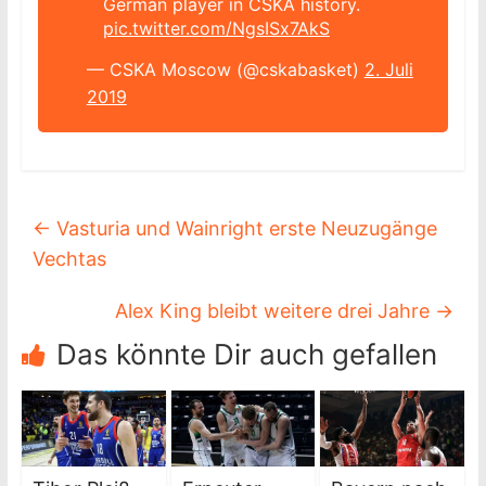
German player in CSKA history.
pic.twitter.com/NgsISx7AkS
— CSKA Moscow (@cskabasket)
2. Juli
2019
←
Vasturia und Wainright erste Neuzugänge
Vechtas
Alex King bleibt weitere drei Jahre
→
Das könnte Dir auch gefallen