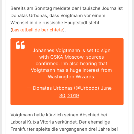
Bereits am Sonntag meldete der litauische Journalist
Donatas Urbonas, dass Voigtmann vor einem
Wechsel in die russische Hauptstadt steht
(
basketball.de berichtete
).
Johannes Voigtmann is set to sign
with CSKA Moscow, sources
confirmed. I'm also hearing that
Voigtmann has a huge interest from
Washington Wizards.
— Donatas Urbonas (@Urbodo)
June
30, 2019
Voigtmann hatte kürzlich seinen Abschied bei
Laboral Kutxa Vitoria verkündet. Der ehemalige
Frankfurter spielte die vergangenen drei Jahre bei