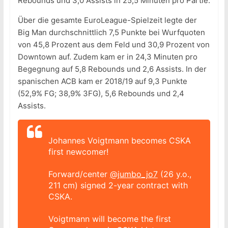
Rebounds und 3,0 Assists in 25,5 Minuten pro Partie.
Über die gesamte EuroLeague-Spielzeit legte der
Big Man durchschnittlich 7,5 Punkte bei Wurfquoten
von 45,8 Prozent aus dem Feld und 30,9 Prozent von
Downtown auf. Zudem kam er in 24,3 Minuten pro
Begegnung auf 5,8 Rebounds und 2,6 Assists. In der
spanischen ACB kam er 2018/19 auf 9,3 Punkte
(52,9% FG; 38,9% 3FG), 5,6 Rebounds und 2,4
Assists.
Johannes Voigtmann becomes CSKA
first newcomer!
Forward/center
@jumbo_jo7
(26 y.o.,
211 cm) signed 2-year contract with
CSKA.
Voigtmann will become the first