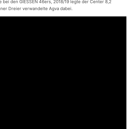
 bei den GIESSEN 46ers, 2018/19 legte der Center 8,2
iner Dreier verwandelte Agva dabei.