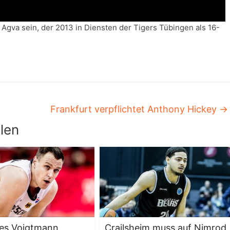
 Agva sein, der 2013 in Diensten der Tigers Tübingen als 16-
Frankfurt verpflichtet Anthony Hickey
→
len
es Voigtmann
Crailsheim muss auf Nimrod