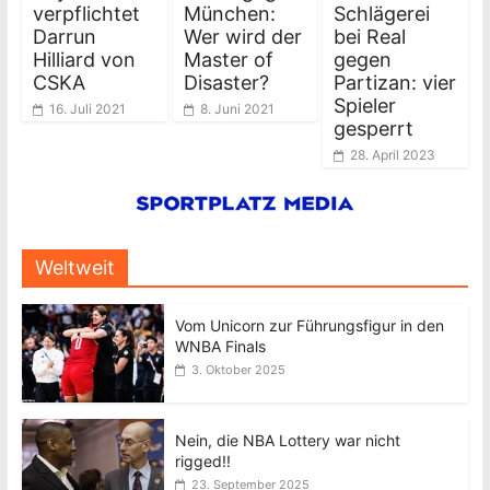
verpflichtet
München:
Schlägerei
Darrun
Wer wird der
bei Real
Hilliard von
Master of
gegen
CSKA
Disaster?
Partizan: vier
Spieler
16. Juli 2021
8. Juni 2021
gesperrt
28. April 2023
Weltweit
Vom Unicorn zur Führungsfigur in den
WNBA Finals
3. Oktober 2025
Nein, die NBA Lottery war nicht
rigged!!
23. September 2025