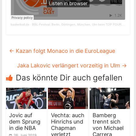
basketball.de
·
BBL-Festival: Berlin, Göttingen, München, Ulm beim TOP FOUR, Gleim in Crailsheim
←
Kazan folgt Monaco in die EuroLeague
Jaka Lakovic verlängert vorzeitig in Ulm
→
Das könnte Dir auch gefallen
Jovic auf
Vechta: auch
Bamberg
dem Sprung
Hinrichs und
trennt sich
in die NBA
Chapman
von Michael
verletzt
Carrera
26. Juni 2019