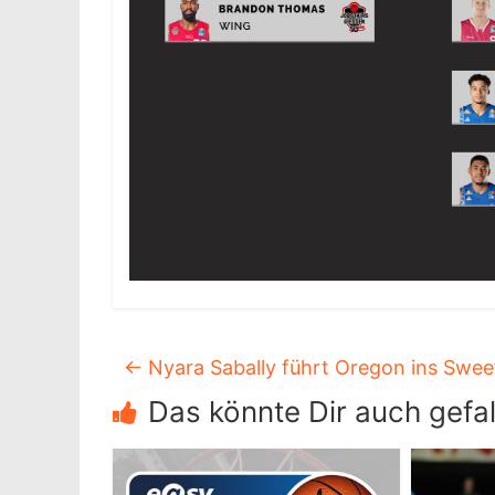
←
Nyara Sabally führt Oregon ins Swee
Das könnte Dir auch gefal