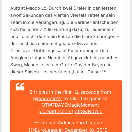
Auftritt Maodo Lo. Durch zwei Dreier in den letzten
zwölf Sekunden des vierten Viertels rettet er sein
Team in die Verlängerung. Die Berliner entscheiden
sich bei einer 72:69-Führung dazu, zu „ademolen“
und Lo nicht durch ein Foul an die Linie zu bringen –
der lässt aus seinem Signature-Move des
Crossover-Dribblings samt Pullup-Jumper den
Ausgleich folgen. Nennt es Abgezocktheit, nennt es
Swag, Maodo Lo ist der Go-to-Guy der Bayern in
dieser Saison – es steckt ein „Lo“ in „Closer“.*
2 triples in the final 12 seconds from
@maodolo12
to take the game to
OT!
#7DAYSMagicMoment
pic.twitter.com/pdtSwN07u0
— Turkish Airlines EuroLeague
(@EuroLeague)
December 18, 2019