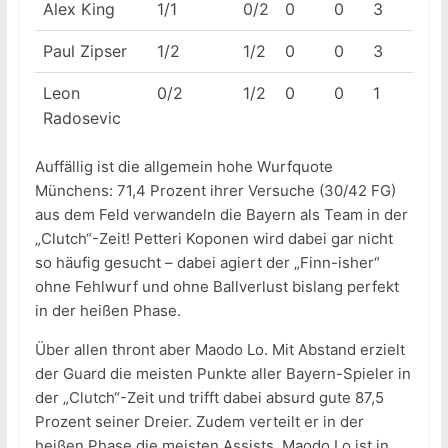
Alex King
1/1
0/2
0
0
3
Paul Zipser
1/2
1/2
0
0
3
Leon
0/2
1/2
0
0
1
Radosevic
Auffällig ist die allgemein hohe Wurfquote
Münchens: 71,4 Prozent ihrer Versuche (30/42 FG)
aus dem Feld verwandeln die Bayern als Team in der
„Clutch“-Zeit! Petteri Koponen wird dabei gar nicht
so häufig gesucht – dabei agiert der „Finn-isher“
ohne Fehlwurf und ohne Ballverlust bislang perfekt
in der heißen Phase.
Über allen thront aber Maodo Lo. Mit Abstand erzielt
der Guard die meisten Punkte aller Bayern-Spieler in
der „Clutch“-Zeit und trifft dabei absurd gute 87,5
Prozent seiner Dreier. Zudem verteilt er in der
heißen Phase die meisten Assists. Maodo Lo ist in