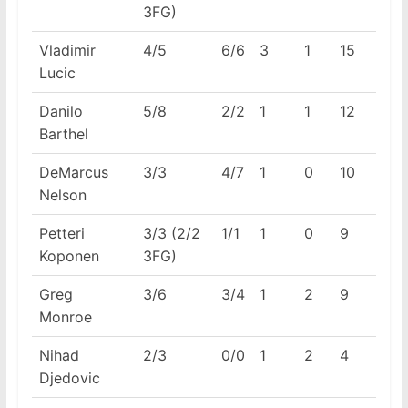
3FG)
Vladimir
4/5
6/6
3
1
15
Lucic
Danilo
5/8
2/2
1
1
12
Barthel
DeMarcus
3/3
4/7
1
0
10
Nelson
Petteri
3/3 (2/2
1/1
1
0
9
Koponen
3FG)
Greg
3/6
3/4
1
2
9
Monroe
Nihad
2/3
0/0
1
2
4
Djedovic