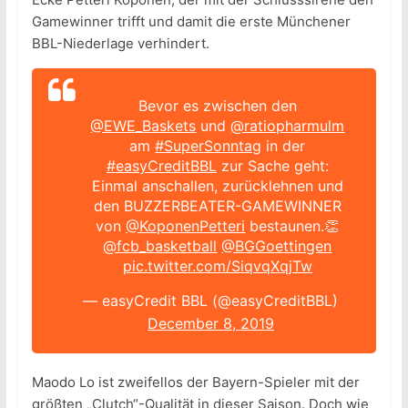
Gamewinner trifft und damit die erste Münchener
BBL-Niederlage verhindert.
Bevor es zwischen den
@EWE_Baskets
und
@ratiopharmulm
am
#SuperSonntag
in der
#easyCreditBBL
zur Sache geht:
Einmal anschallen, zurücklehnen und
den BUZZERBEATER-GAMEWINNER
von
@KoponenPetteri
bestaunen.👏
@fcb_basketball
@BGGoettingen
pic.twitter.com/SiqvqXqjTw
— easyCredit BBL (@easyCreditBBL)
December 8, 2019
Maodo Lo ist zweifellos der Bayern-Spieler mit der
größten „Clutch“-Qualität in dieser Saison. Doch wie