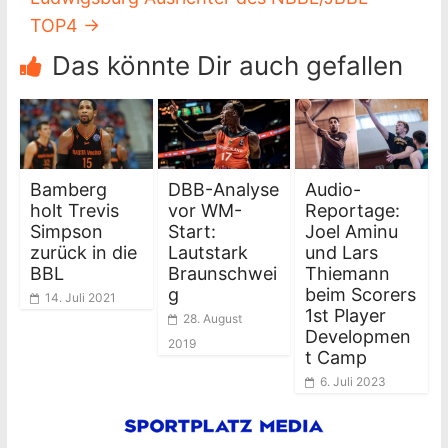
TOP4
→
Das könnte Dir auch gefallen
Bamberg
DBB-Analyse
Audio-
holt Trevis
vor WM-
Reportage:
Simpson
Start:
Joel Aminu
zurück in die
Lautstark
und Lars
BBL
Braunschwei
Thiemann
g
beim Scorers
14. Juli 2021
1st Player
28. August
Developmen
2019
t Camp
6. Juli 2023