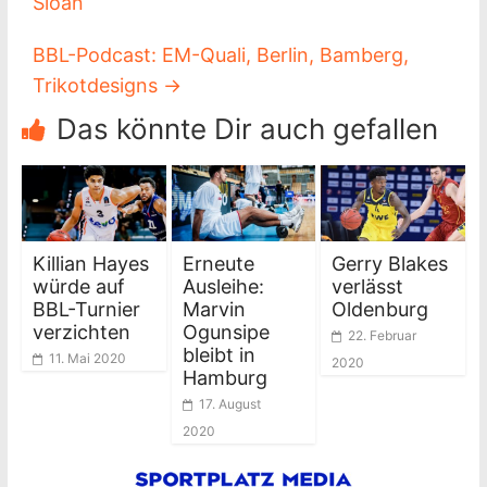
Sloan
BBL-Podcast: EM-Quali, Berlin, Bamberg,
Trikotdesigns
→
Das könnte Dir auch gefallen
Killian Hayes
Erneute
Gerry Blakes
würde auf
Ausleihe:
verlässt
BBL-Turnier
Marvin
Oldenburg
verzichten
Ogunsipe
22. Februar
bleibt in
11. Mai 2020
2020
Hamburg
17. August
2020