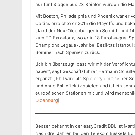
nur fünf Siegen aus 23 Spielen wurden die Mad
Mit Boston, Philadelphia und Phoenix war er v
Celtics erreichte er 2015 die Playoffs und be
stand der Neu-Oldenburger im Schnitt rund 14
zum FC Barcelona, wo er in 18 EuroLeague-Spi
Champions Legaue-Jahr bei Besiktas Istanbul 
Sommer nach Spanien zurück.
„Ich bin überzeugt, dass wir mit der Verpflic
haben“, sagt Geschäftsführer Hermann Schülle
ergänzt: „Phil wird als Spielertyp mit seiner S
und ohne Ball effektiv spielen und ist ein sehr
europäischen Stationen mit und wird menschli
Oldenburg
]
Besser bekannt in der easyCredit BBL ist Mart
Nach drei Jahren bei den Telekom Baskets Bo