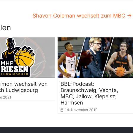
Shavon Coleman wechselt zum MBC
→
len
Simon wechselt von
BBL-Podcast:
ch Ludwigsburg
Braunschweig, Vechta,
MBC, Jallow, Klepeisz,
er 2021
Harmsen
14. November 2019