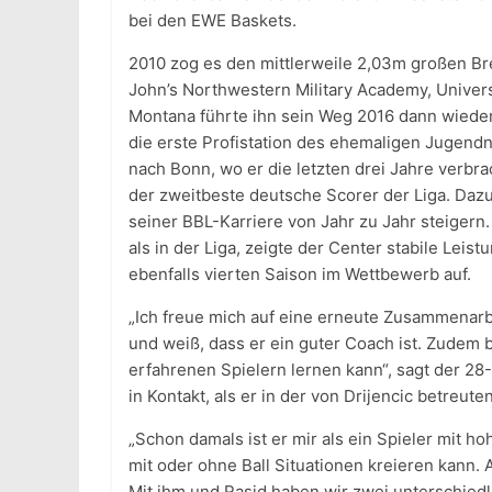
bei den EWE Baskets.
2010 zog es den mittlerweile 2,03m großen Bre
John’s Northwestern Military Academy, Univers
Montana führte ihn sein Weg 2016 dann wied
die erste Profistation des ehemaligen Jugendn
nach Bonn, wo er die letzten drei Jahre verbr
der zweitbeste deutsche Scorer der Liga. Dazu
seiner BBL-Karriere von Jahr zu Jahr steigern
als in der Liga, zeigte der Center stabile Leis
ebenfalls vierten Saison im Wettbewerb auf.
„Ich freue mich auf eine erneute Zusammenarbei
und weiß, dass er ein guter Coach ist. Zudem b
erfahrenen Spielern lernen kann“, sagt der 2
in Kontakt, als er in der von Drijencic betreu
„Schon damals ist er mir als ein Spieler mit h
mit oder ohne Ball Situationen kreieren kann. 
Mit ihm und Rasid haben wir zwei unterschiedli