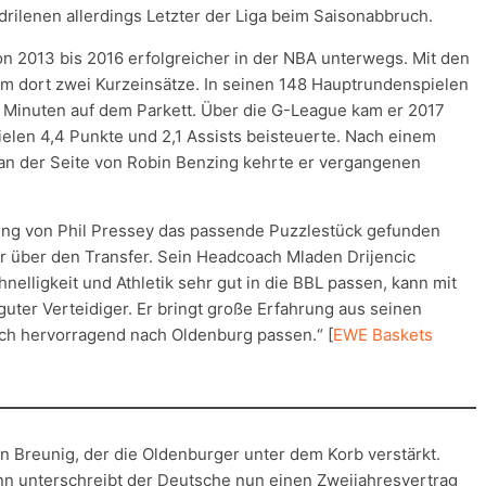
rilenen allerdings Letzter der Liga beim Saisonabbruch.
on 2013 bis 2016 erfolgreicher in der NBA unterwegs. Mit den
kam dort zwei Kurzeinsätze. In seinen 148 Hauptrundenspielen
 Minuten auf dem Parkett. Über die G-League kam er 2017
elen 4,4 Punkte und 2,1 Assists beisteuerte. Nach einem
an der Seite von Robin Benzing kehrte er vergangenen
htung von Phil Pressey das passende Puzzlestück gefunden
r über den Transfer. Sein Headcoach Mladen Drijencic
chnelligkeit und Athletik sehr gut in die BBL passen, kann mit
 guter Verteidiger. Er bringt große Erfahrung aus seinen
ch hervorragend nach Oldenburg passen.“ [
EWE Baskets
in Breunig, der die Oldenburger unter dem Korb verstärkt.
nn unterschreibt der Deutsche nun einen Zweijahresvertrag