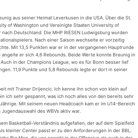
unig aus seiner Heimat Leverkusen in die USA. Über die St.
ity of Washington und Vereinigte Staaten University of
er nach Deutschland. Die MHP RIESEN Ludwigsburg wurden
ationalspielers. Nach einer Saison wechselte er vorzeitig
achte. Mit 13,5 Punkten war er in der vergangenen Hauptrunde
 angelte er sich 4,6 Rebounds. Beide Werte konnte Breunig in
. Auch in der Champions League, wo es für Bonn besser lief
tungen. 11,9 Punkte und 5,8 Rebounds legte er dort in seiner
t mit Trainer Drijencic. Ich kenne ihn schon von klein auf
in ich sehr gespannt, was ich noch alles von den bereits sehr
8-Jährige. Mit seinem neuen Headcoach kam er im U14-Bereich
ten Jugendauswahl des WBVs aktiv war.
ohem Basketball-Verständnis aufgefallen, der auf dem Spielfeld
Als kleiner Center passt er zu den Anforderungen in der BBL.
che Big Men, die uns sowohl in der Offensive als auch in der