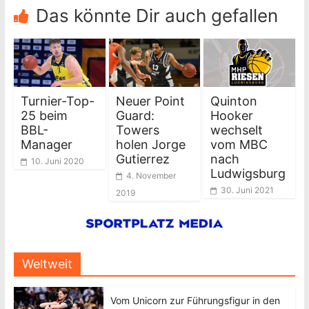
Das könnte Dir auch gefallen
Turnier-Top-
Neuer Point
Quinton
25 beim
Guard:
Hooker
BBL-
Towers
wechselt
Manager
holen Jorge
vom MBC
Gutierrez
nach
10. Juni 2020
Ludwigsburg
4. November
30. Juni 2021
2019
Weltweit
Vom Unicorn zur Führungsfigur in den