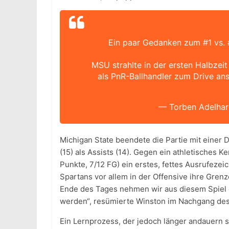
Ein paar Gedanken zum #1 vs. 
MSU strahlte in der ersten Halbzeit
als PnR-Ballhandler zum Drive ans
— Torben Adelha
Michigan State beendete die Partie mit einer
(15) als Assists (14). Gegen ein athletische
Punkte, 7/12 FG) ein erstes, fettes Ausrufeze
Spartans vor allem in der Offensive ihre Grenz
Ende des Tages nehmen wir aus diesem Spiel 
werden“, resümierte Winston im Nachgang des
Ein Lernprozess, der jedoch länger andauern s