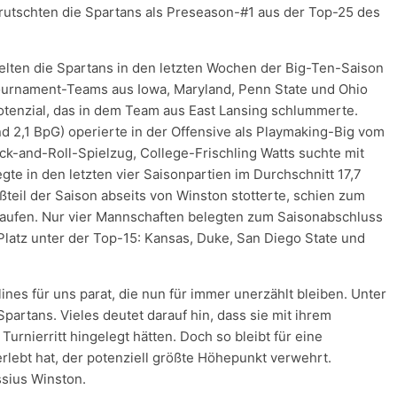
 rutschten die Spartans als Preseason-#1 aus der Top-25 des
ielten die Spartans in den letzten Wochen der Big-Ten-Saison
Tournament-Teams aus Iowa, Maryland, Penn State und Ohio
tenzial, das in dem Team aus East Lansing schlummerte.
nd 2,1 BpG) operierte in der Offensive als Playmaking-Big vom
ck-and-Roll-Spielzug, College-Frischling Watts suchte mit
e in den letzten vier Saisonpartien im Durchschnitt 17,7
ßteil der Saison abseits von Winston stotterte, schien zum
 laufen. Nur vier Mannschaften belegten zum Saisonabschluss
 Platz unter der Top-15: Kansas, Duke, San Diego State und
nes für uns parat, die nun für immer unerzählt bleiben. Unter
artans. Vieles deutet darauf hin, dass sie mit ihrem
rnierritt hingelegt hätten. Doch so bleibt für eine
rlebt hat, der potenziell größte Höhepunkt verwehrt.
sius Winston.