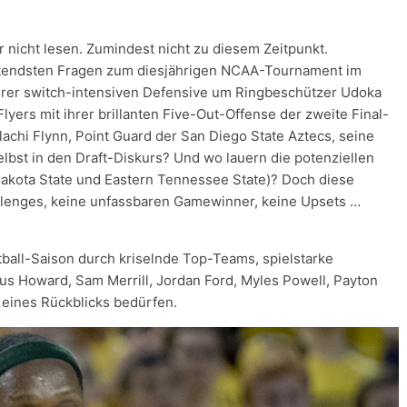
ar nicht lesen. Zumindest nicht zu diesem Zeitpunkt.
eutendsten Fragen zum diesjährigen NCAA-Tournament im
hrer switch-intensiven Defensive um Ringbeschützer Udoka
lyers mit ihrer brillanten Five-Out-Offense der zweite Final-
lachi Flynn, Point Guard der San Diego State Aztecs, seine
elbst in den Draft-Diskurs? Und wo lauern die potenziellen
 Dakota State und Eastern Tennessee State)? Doch diese
allenges, keine unfassbaren Gamewinner, keine Upsets …
ball-Saison durch kriselnde Top-Teams, spielstarke
s Howard, Sam Merrill, Jordan Ford, Myles Powell, Payton
 eines Rückblicks bedürfen.