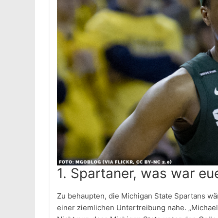
1. Spartaner, was war e
Zu behaupten, die Michigan State Spartans wär
einer ziemlichen Untertreibung nahe. „Michae