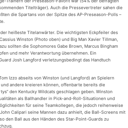
ege-Trainern der Preseason-Favorit war (54% der befragten
kommenden Titelträger). Auch die Pressevertreter sahen die
üßten die Spartans von der Spitze des AP-Preseason-Polls –
te.
der heißeste Titelanwärter. Die wichtigsten Eckpfeiler des
 Cassius Winston (Photo oben) und Big Man Xavier Tillman,
 dazu sollten die Sophomores Gabe Brown, Marcus Bingham
üpfen und mehr Verantwortung übernehmen. Ein
 Guard Josh Langford verletzungsbedingt das Handtuch
om Izzo abseits von Winston (und Langford) an Spielern
h und andere kreieren können, offenbarte bereits die
artys“ den Kentucky Wildcats geschlagen geben. Winston
alitäten als Ballhandler in Pick-and-Roll-Situationen und
öglichkeiten für seine Teamkollegen, die jedoch reihenweise
ohn Calipari seine Mannen dazu anhielt, die Ball-Screens mit
 so den Ball aus den Händen des Star-Point-Guards zu
chzug.