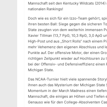
Mannschaft seit den Kentucky Wildcats (2014)
nationalen Rankings!
Doch wie es sich für ein Izzo-Team gehört, sp
ihren besten Ball: Siege gegen die sicheren 
State zeugten von dem weiterhin immensen Po
Xavier Tillman (13,7 PpG, 10,3 RpG, 3,0 ApG u
High-Post und aus „Short Rolls“ nach einem Pi
mehr Vehemenz den eigenen Abschluss und legt
Punkte auf. Der offensive Motor, der einen Gro
richtigen Zeitpunkt wieder auf Hochtouren zu
bei der Offensiv- und Defensiveffizienz einen
Michigan State.
Das NCAA-Turnier hielt viele spannende Storyli
ihnen auch das Mysterium der Michigan State Sp
Momentum in der March Madness einen tiefen Tu
Mannschaft, die einiges an Höhen und Tiefen e
Genauso wie für den College-Absolventen Cas