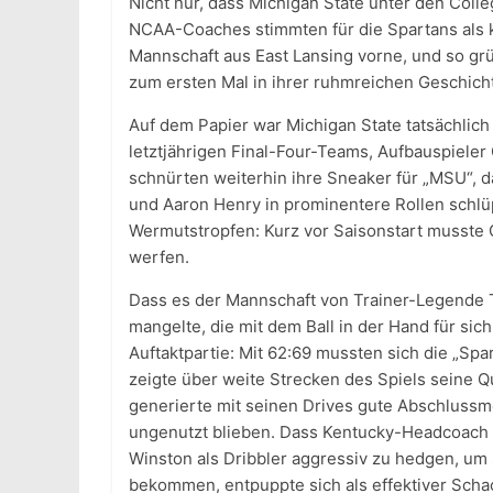
Nicht nur, dass Michigan State unter den Coll
NCAA-Coaches stimmten für die Spartans als 
Mannschaft aus East Lansing vorne, und so gr
zum ersten Mal in ihrer ruhmreichen Geschich
Auf dem Papier war Michigan State tatsächlich 
letztjährigen Final-Four-Teams, Aufbauspieler
schnürten weiterhin ihre Sneaker für „MSU“,
und Aaron Henry in prominentere Rollen schl
Wermutstropfen: Kurz vor Saisonstart musste
werfen.
Dass es der Mannschaft von Trainer-Legende T
mangelte, die mit dem Ball in der Hand für sic
Auftaktpartie: Mit 62:69 mussten sich die „Sp
zeigte über weite Strecken des Spiels seine Qu
generierte mit seinen Drives gute Abschlussm
ungenutzt blieben. Dass Kentucky-Headcoach J
Winston als Dribbler aggressiv zu hedgen, um
bekommen, entpuppte sich als effektiver Scha