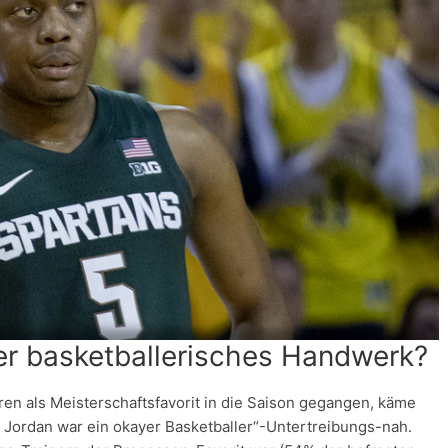
uer basketballerisches Handwerk?
en als Meisterschaftsfavorit in die Saison gegangen, käme
l Jordan war ein okayer Basketballer“-Untertreibungs-nah.