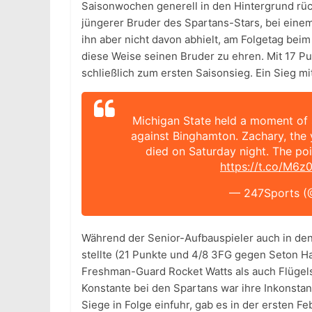
Saisonwochen generell in den Hintergrund rü
jüngerer Bruder des Spartans-Stars, bei einem 
ihn aber nicht davon abhielt, am Folgetag bei
diese Weise seinen Bruder zu ehren. Mit 17 Pu
schließlich zum ersten Saisonsieg. Ein Sieg m
Michigan State held a moment of s
against Binghamton. Zachary, the 
died on Saturday night. The poi
https://t.co/M6z
— 247Sports (
Während der Senior-Aufbauspieler auch in den
stellte (21 Punkte und 4/8 3FG gegen Seton H
Freshman-Guard Rocket Watts als auch Flügels
Konstante bei den Spartans war ihre Inkonst
Siege in Folge einfuhr, gab es in der ersten F