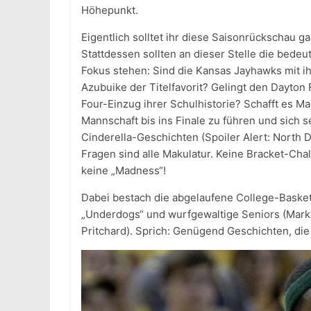
Höhepunkt.
Eigentlich solltet ihr diese Saisonrückschau g
Stattdessen sollten an dieser Stelle die bed
Fokus stehen: Sind die Kansas Jayhawks mit i
Azubuike der Titelfavorit? Gelingt den Dayton F
Four-Einzug ihrer Schulhistorie? Schafft es Ma
Mannschaft bis ins Finale zu führen und sich s
Cinderella-Geschichten (Spoiler Alert: North
Fragen sind alle Makulatur. Keine Bracket-Ch
keine „Madness“!
Dabei bestach die abgelaufene College-Basket
„Underdogs“ und wurfgewaltige Seniors (Marku
Pritchard). Sprich: Genügend Geschichten, die