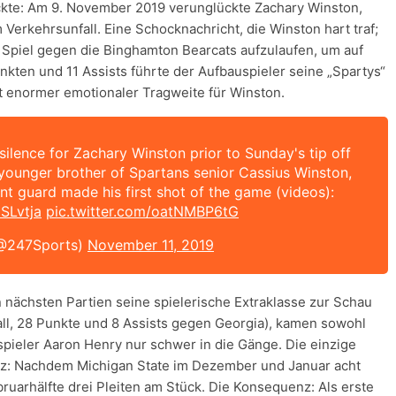
ckte: Am 9. November 2019 verunglückte Zachary Winston,
Verkehrsunfall. Eine Schocknachricht, die Winston hart traf;
m Spiel gegen die Binghamton Bearcats aufzulaufen, um auf
nkten und 11 Assists führte der Aufbauspieler seine „Spartys“
it enormer emotionaler Tragweite für Winston.
ilence for Zachary Winston prior to Sunday's tip off
younger brother of Spartans senior Cassius Winston,
nt guard made his first shot of the game (videos):
0SLvtja
pic.twitter.com/oatNMBP6tG
@247Sports)
November 11, 2019
 nächsten Partien seine spielerische Extraklasse zur Schau
all, 28 Punkte und 8 Assists gegen Georgia), kamen sowohl
pieler Aaron Henry nur schwer in die Gänge. Die einzige
anz: Nachdem Michigan State im Dezember und Januar acht
ebruarhälfte drei Pleiten am Stück. Die Konsequenz: Als erste