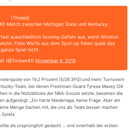
[Thread]
#2-Match zwischen Michigan State und Kentucky:
 fast ausschließlich Scoring-Gefahr aus, wenn Winston
etzte. Freie Würfe aus dem Spot-up fielen quasi das
ganze Spiel nicht.
rdt (@Torben41)
November 6, 2019
 Dreierquote von 19,2 Prozent (5/26 3FG) und mehr Turnovern
s Kentucky-Team, bei denen Freshman-Guard Tyrese Maxey (26
ichen in die Notizblöcke der NBA-Scouts setzte, bekamen die
en aufgezeigt. „Ein harte Niederlage, keine Frage. Aber am
eine Menge Sachen mit, die uns als Team besser machen
 Spiels.
ollte als ursprünglich gedacht … und innerhalb der ersten