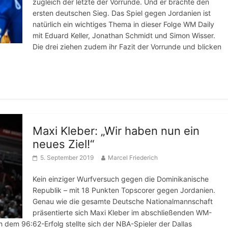
zugleich der letzte der Vorrunde. Und er brachte den
ersten deutschen Sieg. Das Spiel gegen Jordanien ist
natürlich ein wichtiges Thema in dieser Folge WM Daily
mit Eduard Keller, Jonathan Schmidt und Simon Wisser.
Die drei ziehen zudem ihr Fazit der Vorrunde und blicken
Maxi Kleber: „Wir haben nun ein
neues Ziel!“
5. September 2019
Marcel Friederich
Kein einziger Wurfversuch gegen die Dominikanische
Republik – mit 18 Punkten Topscorer gegen Jordanien.
Genau wie die gesamte Deutsche Nationalmannschaft
präsentierte sich Maxi Kleber im abschließenden WM-
 dem 96:62-Erfolg stellte sich der NBA-Spieler der Dallas