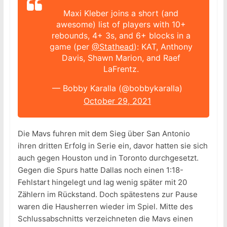
Maxi Kleber joins a short (and
awesome) list of players with 10+
rebounds, 4+ 3s, and 6+ blocks in a
game (per
@Stathead
): KAT, Anthony
Davis, Shawn Marion, and Raef
LaFrentz.
— Bobby Karalla (@bobbykaralla)
October 29, 2021
Die Mavs fuhren mit dem Sieg über San Antonio
ihren dritten Erfolg in Serie ein, davor hatten sie sich
auch gegen Houston und in Toronto durchgesetzt.
Gegen die Spurs hatte Dallas noch einen 1:18-
Fehlstart hingelegt und lag wenig später mit 20
Zählern im Rückstand. Doch spätestens zur Pause
waren die Hausherren wieder im Spiel. Mitte des
Schlussabschnitts verzeichneten die Mavs einen