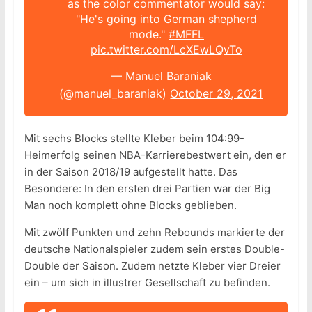
as the color commentator would say:
"He's going into German shepherd
mode."
#MFFL
pic.twitter.com/LcXEwLQvTo
— Manuel Baraniak
(@manuel_baraniak)
October 29, 2021
Mit sechs Blocks stellte Kleber beim 104:99-
Heimerfolg seinen NBA-Karrierebestwert ein, den er
in der Saison 2018/19 aufgestellt hatte. Das
Besondere: In den ersten drei Partien war der Big
Man noch komplett ohne Blocks geblieben.
Mit zwölf Punkten und zehn Rebounds markierte der
deutsche Nationalspieler zudem sein erstes Double-
Double der Saison. Zudem netzte Kleber vier Dreier
ein – um sich in illustrer Gesellschaft zu befinden.