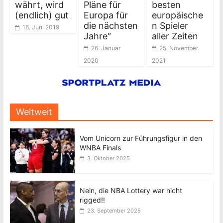
währt, wird
Pläne für
besten
(endlich) gut
Europa für
europäische
die nächsten
n Spieler
16. Juni 2019
Jahre“
aller Zeiten
26. Januar
25. November
2020
2021
Weltweit
Vom Unicorn zur Führungsfigur in den
WNBA Finals
3. Oktober 2025
Nein, die NBA Lottery war nicht
rigged!!
23. September 2025