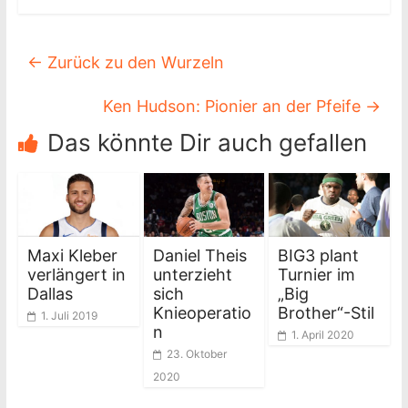
←
Zurück zu den Wurzeln
Ken Hudson: Pionier an der Pfeife
→
Das könnte Dir auch gefallen
Maxi Kleber
Daniel Theis
BIG3 plant
verlängert in
unterzieht
Turnier im
Dallas
sich
„Big
Knieoperatio
Brother“-Stil
1. Juli 2019
n
1. April 2020
23. Oktober
2020