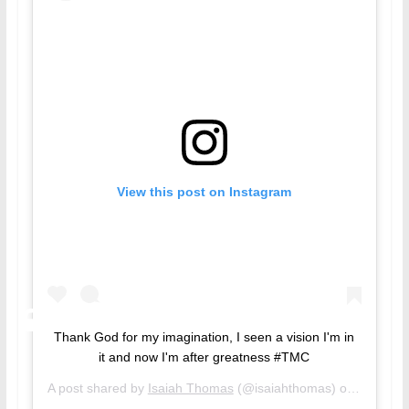
View this post on Instagram
Thank God for my imagination, I seen a vision I'm in
it and now I'm after greatness #TMC
A post shared by
Isaiah Thomas
(@isaiahthomas) on
Feb 16,