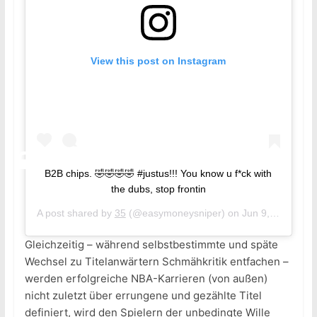
View this post on Instagram
B2B chips. 🤣🤣🤣🤣 #justus!!! You know u f*ck with
the dubs, stop frontin
A post shared by
35
(@easymoneysniper) on
Jun 9, 2018 at 12:25am PDT
Gleichzeitig – während selbstbestimmte und späte
Wechsel zu Titelanwärtern Schmähkritik entfachen –
werden erfolgreiche NBA-Karrieren (von außen)
nicht zuletzt über errungene und gezählte Titel
definiert, wird den Spielern der unbedingte Wille