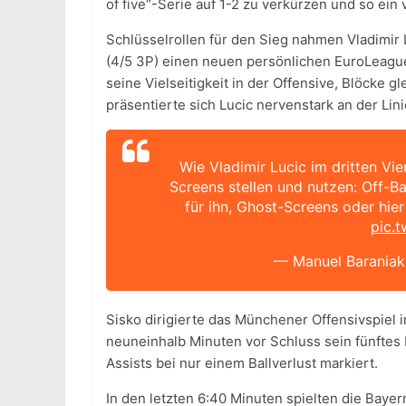
of five“-Serie auf 1-2 zu verkürzen und so ei
Schlüsselrollen für den Sieg nahmen Vladimir L
(4/5 3P) einen neuen persönlichen EuroLeague-
seine Vielseitigkeit in der Offensive, Blöcke g
präsentierte sich Lucic nervenstark an der Lini
Wie Vladimir Lucic im dritten V
Screens stellen und nutzen: Off-B
für ihn, Ghost-Screens oder hie
pic.
— Manuel Baraniak
Sisko dirigierte das Münchener Offensivspiel 
neuneinhalb Minuten vor Schluss sein fünftes 
Assists bei nur einem Ballverlust markiert.
In den letzten 6:40 Minuten spielten die Bayer