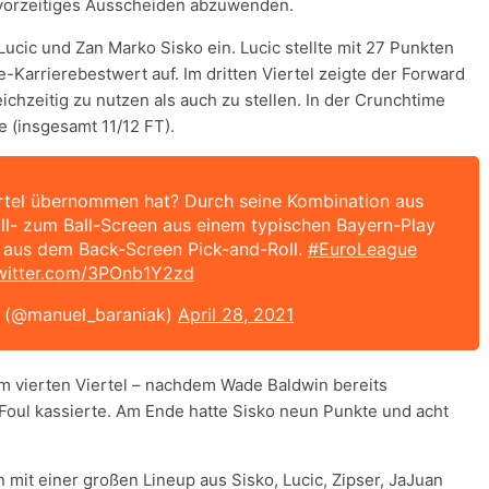
n vorzeitiges Ausscheiden abzuwenden.
ucic und Zan Marko Sisko ein. Lucic stellte mit 27 Punkten
Karrierebestwert auf. Im dritten Viertel zeigte der Forward
leichzeitig zu nutzen als auch zu stellen. In der Crunchtime
e (insgesamt 11/12 FT).
iertel übernommen hat? Durch seine Kombination aus
all- zum Ball-Screen aus einem typischen Bayern-Play
r aus dem Back-Screen Pick-and-Roll.
#EuroLeague
twitter.com/3POnb1Y2zd
 (@manuel_baraniak)
April 28, 2021
im vierten Viertel – nachdem Wade Baldwin bereits
Foul kassierte. Am Ende hatte Sisko neun Punkte und acht
n mit einer großen Lineup aus Sisko, Lucic, Zipser, JaJuan