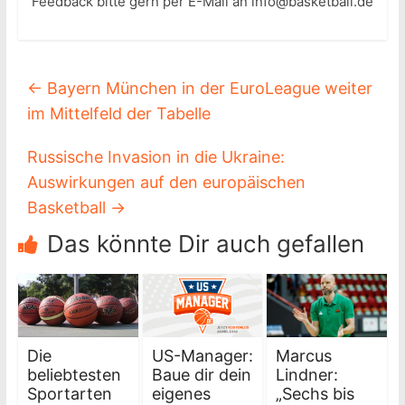
Feedback bitte gern per E-Mail an info@basketball.de
←
Bayern München in der EuroLeague weiter
im Mittelfeld der Tabelle
Russische Invasion in die Ukraine:
Auswirkungen auf den europäischen
Basketball
→
Das könnte Dir auch gefallen
Die
US-Manager:
Marcus
beliebtesten
Baue dir dein
Lindner:
Sportarten
eigenes
„Sechs bis