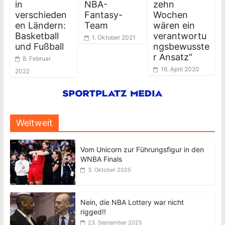
in
NBA-
zehn
verschieden
Fantasy-
Wochen
en Ländern:
Team
wären ein
Basketball
verantwortu
1. Oktober 2021
und Fußball
ngsbewusste
r Ansatz“
8. Februar
16. April 2020
2022
Weltweit
Vom Unicorn zur Führungsfigur in den
WNBA Finals
3. Oktober 2025
Nein, die NBA Lottery war nicht
rigged!!
23. September 2025