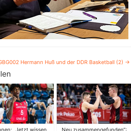
GBG002 Hermann Huß und der DDR Basketball (2)
→
len
Ihnen: „Jetzt wissen
„Neu zusammengefunden“: