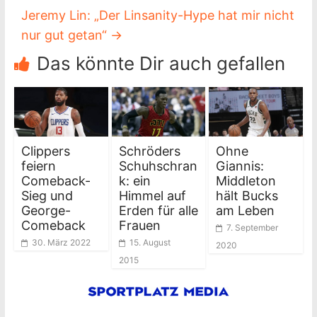
Jeremy Lin: „Der Linsanity-Hype hat mir nicht
nur gut getan“
→
Das könnte Dir auch gefallen
Clippers
Schröders
Ohne
feiern
Schuhschran
Giannis:
Comeback-
k: ein
Middleton
Sieg und
Himmel auf
hält Bucks
George-
Erden für alle
am Leben
Comeback
Frauen
7. September
30. März 2022
15. August
2020
2015