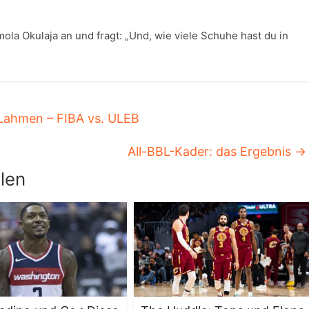
la Okulaja an und fragt: „Und, wie viele Schuhe hast du in
Lahmen – FIBA vs. ULEB
All-BBL-Kader: das Ergebnis
→
len