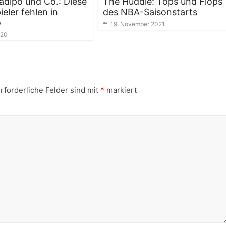
ladipo und Co.: Diese
The Huddle: Tops und Flops
eler fehlen in
des NBA-Saisonstarts
o
19. November 2021
020
rforderliche Felder sind mit
*
markiert