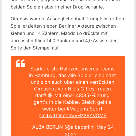
beiden Spielen aber in einer Drop-Variante.
Offensiv war die Ausgeglichenheit Trumpf: Im dritten
Spiel erzielten sieben Berliner Akteure zwischen
sieben und 14 Zählern. Maodo Lo drückte mit
durchschnittlich 14,0 Punkten und 4,0 Assists der
Serie den Stempel auf.
Starke erste Halbzeit unseres Teams
in Hamburg, das alle Spieler einbindet
und sich auch über einen verrückten
Circushot von Niels Giffey freuen
darf! 😅 Mit einer 48:35-Führung
geht's in die Kabine. Gleich geht's
weiter bei
#MagentaSport
pic.twitter.com/vHzz9YVOMP
— ALBA BERLIN (@albaberlin)
May 24,
2021