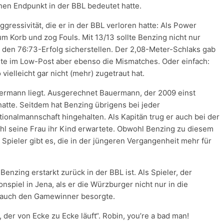
hen Endpunkt in der BBL bedeutet hatte.
ressivität, die er in der BBL verloren hatte: Als Power
m Korb und zog Fouls. Mit 13/13 sollte Benzing nicht nur
h den 76:73-Erfolg sicherstellen. Der 2,08-Meter-Schlaks gab
erte im Low-Post aber ebenso die Mismatches. Oder einfach:
 vielleicht gar nicht (mehr) zugetraut hat.
ermann liegt. Ausgerechnet Bauermann, der 2009 einst
atte. Seitdem hat Benzing übrigens bei jeder
ionalmannschaft hingehalten. Als Kapitän trug er auch bei der
hl seine Frau ihr Kind erwartete. Obwohl Benzing zu diesem
Spieler gibt es, die in der jüngeren Vergangenheit mehr für
 Benzing erstarkt zurück in der BBL ist. Als Spieler, der
nspiel in Jena, als er die Würzburger nicht nur in die
it auch den Gamewinner besorgte.
, der von Ecke zu Ecke läuft“. Robin, you’re a bad man!