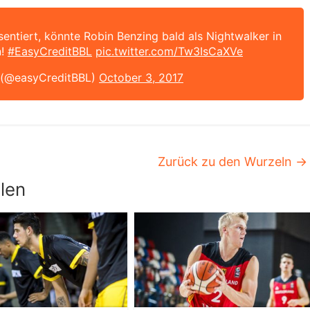
äsentiert, könnte Robin Benzing bald als Nightwalker in
n!
#EasyCreditBBL
pic.twitter.com/Tw3IsCaXVe
 (@easyCreditBBL)
October 3, 2017
Zurück zu den Wurzeln
→
len