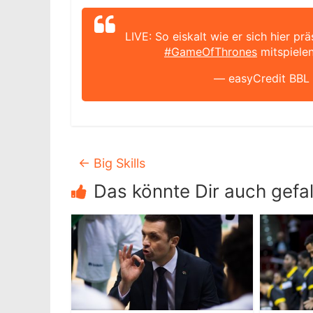
LIVE: So eiskalt wie er sich hier pr
#GameOfThrones
mitspiele
— easyCredit BBL
←
Big Skills
Das könnte Dir auch gefal