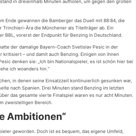
stand in dreieinhalb Minuten aufholen, um gegen den großen
am Ende gewannen die Bamberger das Duell mit 88:84, die
r Trinchieri-Ära die Münchener als Titelträger ab. Ein
er BBL, vorerst der Endpunkt für Benzing in Deutschland.
atte der damalige Bayern-Coach Svetislav Pesic in der
 kritisiert – und damit auch Benzing. Einigen von ihnen
esic denken sie: „Ich bin Nationalspieler, es ist schön hier bei
gehe ich woanders hin.“
chen, in denen seine Einsatzzeit kontinuierlich gesunken war,
elte nach Spanien. Drei Minuten stand Benzing im letzten
 über das gesamte vierte Finalspiel waren es nur acht Minuten.
 im zweistelligen Bereich.
die Ambitionen“
pieler geworden. Doch ist es bequem, das eigene Umfeld,