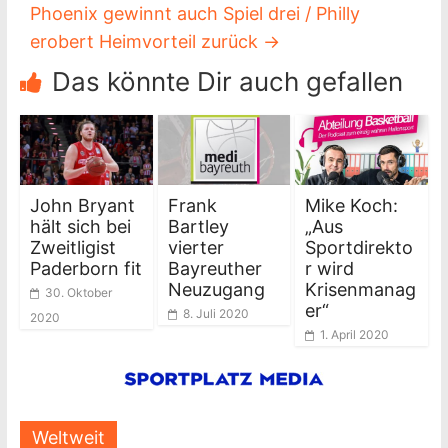
Phoenix gewinnt auch Spiel drei / Philly
erobert Heimvorteil zurück
→
Das könnte Dir auch gefallen
John Bryant
Frank
Mike Koch:
hält sich bei
Bartley
„Aus
Zweitligist
vierter
Sportdirekto
Paderborn fit
Bayreuther
r wird
Neuzugang
Krisenmanag
30. Oktober
er“
8. Juli 2020
2020
1. April 2020
Weltweit