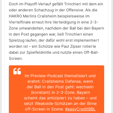
Doch im Playoff-Verlauf gefällt Trinchieri mit dem ein
oder anderen Schachzug in der Offensive. Als die
HAKRO Merlins Crailsheim beispielsweise im
Viertelfinale erneut ihre Verteidigung in eine 2-3-
Zone umwandelten, nachdem der Ball bei den Bayern
in den Post gegangen war, ließ Trinchieri einen
Spielzug laufen, der dafür wohl erst implementiert
worden ist – ein Schütze wie Paul Zipser rotierte
dabei zur Spielfeldmitte und nutzte einen Off-Ball-
Screen.
Im Preview-Podcast thematisiert und
erahnt: Crailsheims Defense, wenn
der Ball in den Post geht: wechseln
(konstant) in 2-3-Zone. Bayern
scheint das antizipiert zu haben – und
setzt Weakside-Schützen an der Birne
off-Screen in Szene.
#easyCreditBBL