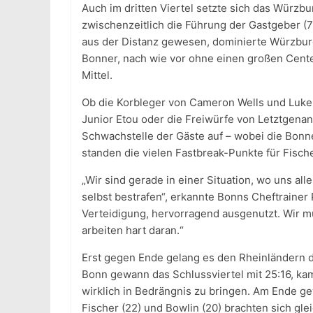
Auch im dritten Viertel setzte sich das Würzbu
zwischenzeitlich die Führung der Gastgeber (7
aus der Distanz gewesen, dominierte Würzburg
Bonner, nach wie vor ohne einen großen Cente
Mittel.
Ob die Korbleger von Cameron Wells und Luke 
Junior Etou oder die Freiwürfe von Letztgena
Schwachstelle der Gäste auf – wobei die Bonne
standen die vielen Fastbreak-Punkte für Fisch
„Wir sind gerade in einer Situation, wo uns alle
selbst bestrafen“, erkannte Bonns Cheftrainer 
Verteidigung, hervorragend ausgenutzt. Wir m
arbeiten hart daran.“
Erst gegen Ende gelang es den Rheinländern da
Bonn gewann das Schlussviertel mit 25:16, ka
wirklich in Bedrängnis zu bringen. Am Ende gew
Fischer (22) und Bowlin (20) brachten sich glei