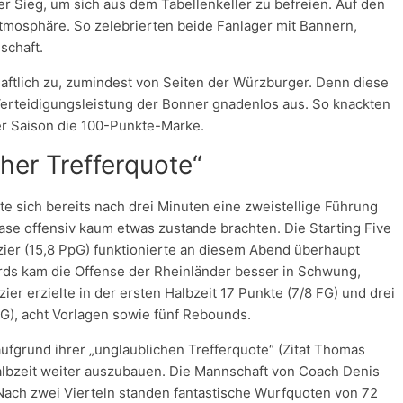
der Sieg, um sich aus dem Tabellenkeller zu befreien. Auf den
osphäre. So zelebrierten beide Fanlager mit Bannern,
schaft.
aftlich zu, zumindest von Seiten der Würzburger. Denn diese
 Verteidigungsleistung der Bonner gnadenlos aus. So knackten
der Saison die 100-Punkte-Marke.
her Trefferquote“
lte sich bereits nach drei Minuten eine zweistellige Führung
hase offensiv kaum etwas zustande brachten. Die Starting Five
ier (15,8 PpG) funktionierte an diesem Abend überhaupt
ards kam die Offense der Rheinländer besser in Schwung,
ier erzielte in der ersten Halbzeit 17 Punkte (7/8 FG) und drei
FG), acht Vorlagen sowie fünf Rebounds.
ufgrund ihrer „unglaublichen Trefferquote“ (Zitat Thomas
albzeit weiter auszubauen. Die Mannschaft von Coach Denis
 Nach zwei Vierteln standen fantastische Wurfquoten von 72