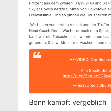
Prozent aus dem Zweier- (11/13 2FG) und 63 P
Skyler Bowlin netzte fünfmal von Downtown ei
Freiwurflinie. Und so gingen die Hausherren m
„Wir haben vom ersten Viertel und der Treffer
Head Coach Denis Wucherer nach dem Spiel. „U
fand, war die Tatsache, dass wir nie einen L
gefunden. Das wirkte sehr erwachsen, und das 
LIVE-VIDEO: Der Richter
Alle Spiele der
https://t.co/3eAioc2Q2n
#
— easyCredit BBL (
Bonn kämpft vergeblich