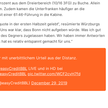
rozent aus dem Dreierbereich (10/16 3FG) zu Buche. Allein
n. Zudem kamen die Unterfranken häufiger an die
it einer 61:46-Führung in die Kabine.
quote in der ersten Halbzeit gelebt“, resümierte Würzburgs
ns war klar, dass Bonn nicht aufgeben würde. Was ich gut
auf des Gegners zugelassen haben. Wir haben immer Antworten
hat es relativ entspannt gemacht für uns.“
 mit unerbittlichem Urteil aus der Distanz.
#easyCreditBBL
LIVE und in HD bei
easyCreditBBL
pic.twitter.com/WCF2cvH7fd
@easyCreditBBL)
December 29, 2019