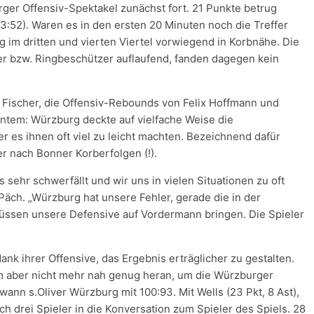
rger Offensiv-Spektakel zunächst fort. 21 Punkte betrug
3:52). Waren es in den ersten 20 Minuten noch die Treffer
 im dritten und vierten Viertel vorwiegend in Korbnähe. Die
r bzw. Ringbeschützer auflaufend, fanden dagegen kein
Fischer, die Offensiv-Rebounds von Felix Hoffmann und
nntem: Würzburg deckte auf vielfache Weise die
r es ihnen oft viel zu leicht machten. Bezeichnend dafür
er nach Bonner Korberfolgen (!).
s sehr schwerfällt und wir uns in vielen Situationen zu oft
Päch. „Würzburg hat unsere Fehler, gerade die in der
üssen unsere Defensive auf Vordermann bringen. Die Spieler
nk ihrer Offensive, das Ergebnis erträglicher zu gestalten.
m aber nicht mehr nah genug heran, um die Würzburger
ann s.Oliver Würzburg mit 100:93. Mit Wells (23 Pkt, 8 Ast),
ch drei Spieler in die Konversation zum Spieler des Spiels. 28