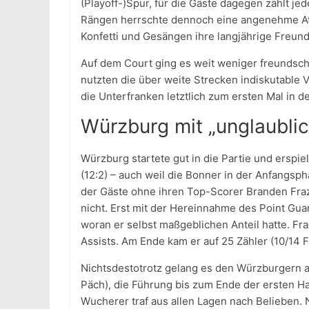
(Playoff-)Spur, für die Gäste dagegen zählt je
Rängen herrschte dennoch eine angenehme Atm
Konfetti und Gesängen ihre langjährige Freund
Auf dem Court ging es weit weniger freundsch
nutzten die über weite Strecken indiskutable
die Unterfranken letztlich zum ersten Mal in 
Würzburg mit „unglaublic
Würzburg startete gut in die Partie und erspie
(12:2) – auch weil die Bonner in der Anfangsp
der Gäste ohne ihren Top-Scorer Branden Fraz
nicht. Erst mit der Hereinnahme des Point Gu
woran er selbst maßgeblichen Anteil hatte. Fraz
Assists. Am Ende kam er auf 25 Zähler (10/14 
Nichtsdestotrotz gelang es den Würzburgern a
Päch), die Führung bis zum Ende der ersten H
Wucherer traf aus allen Lagen nach Belieben.