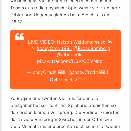
wirklich heiß. Viel mehr schlichen sich bei beiden
Teams durch die physische Spielweise viele kleinere
Fehler und Ungenauigkeiten beim Abschluss ein
(18:17).
LIVE-VIDEO: Nelson Weidemann so 🚂
💨.
#easyCreditBBL
@BroseBamberg
@albaberlin
pic.twitter.com/NSAtC8mNnz
— easyCredit BBL (@easyCreditBBL)
October 6, 2019
Zu Beginn des zweiten Viertels fanden die
Gastgeber besser zu ihrem Spiel und erspielten so
den ersten kleinen Vorsprung. Die Berliner kreierten
durch viele Bamberger Switches in der Offensive
viele Mismatches und brachten sich so immer wieder