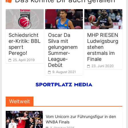
Schiedsricht
Oscar Da
MHP RIESEN
er-Kritik: BBL
Silva mit
Ludwigsburg
sperrt
gelungenem
stehen
Perego!
Summer-
erstmals im
League-
Finale
25. April 2019
Debüt
23. Juni 2020
9. August 2021
Weltweit
Vom Unicorn zur Führungsfigur in den
WNBA Finals
3. Oktober 2025