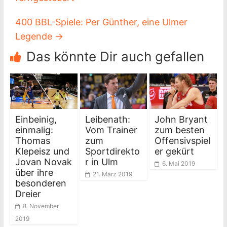
400 BBL-Spiele: Per Günther, eine Ulmer
Legende
→
Das könnte Dir auch gefallen
Einbeinig,
Leibenath:
John Bryant
einmalig:
Vom Trainer
zum besten
Thomas
zum
Offensivspiel
Klepeisz und
Sportdirekto
er gekürt
Jovan Novak
r in Ulm
6. Mai 2019
über ihre
21. März 2019
besonderen
Dreier
8. November
2019