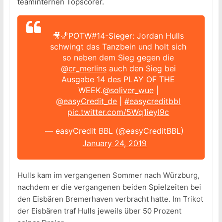
teaminternen Topscorer.
🎥🏀POTW#14-Sieger: Jordan Hulls
schwingt das Tanzbein und holt sich
so neben dem Sieg gegen die
@cr_merlins
auch den Sieg bei
Ausgabe 14 des PLAY OF THE
WEEK.
@soliver_wue
|
@easyCredit_de
|
#easycreditbbl
pic.twitter.com/5Wq1ieyl9c
— easyCredit BBL (@easyCreditBBL)
January 24, 2019
Hulls kam im vergangenen Sommer nach Würzburg,
nachdem er die vergangenen beiden Spielzeiten bei
den Eisbären Bremerhaven verbracht hatte. Im Trikot
der Eisbären traf Hulls jeweils über 50 Prozent