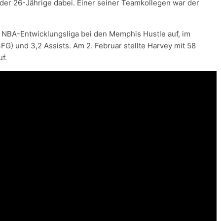
der 26-Jährige dabei. Einer seiner Teamkollegen war der
er NBA-Entwicklungsliga bei den Memphis Hustle auf, im
FG) und 3,2 Assists. Am 2. Februar stellte Harvey mit 58
f.