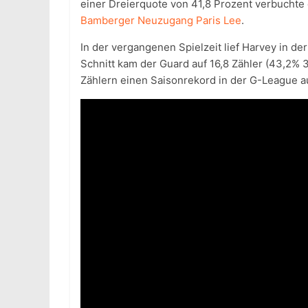
einer Dreierquote von 41,8 Prozent verbuchte 
Bamberger Neuzugang Paris Lee
.
In der vergangenen Spielzeit lief Harvey in d
Schnitt kam der Guard auf 16,8 Zähler (43,2% 3
Zählern einen Saisonrekord in der G-League au