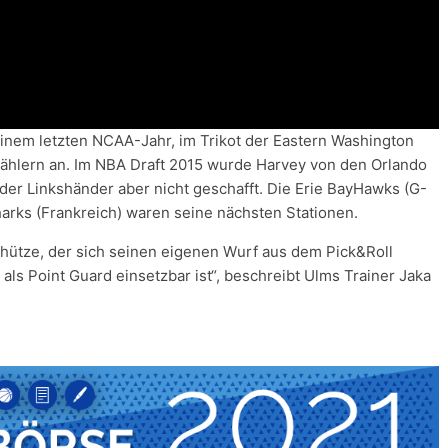
inem letzten NCAA-Jahr, im Trikot der Eastern Washington
1 Zählern an. Im NBA Draft 2015 wurde Harvey von den Orlando
 der Linkshänder aber nicht geschafft. Die Erie BayHawks (G-
Sharks (Frankreich) waren seine nächsten Stationen.
Schütze, der sich seinen eigenen Wurf aus dem Pick&Roll
ls Point Guard einsetzbar ist“, beschreibt Ulms Trainer Jaka