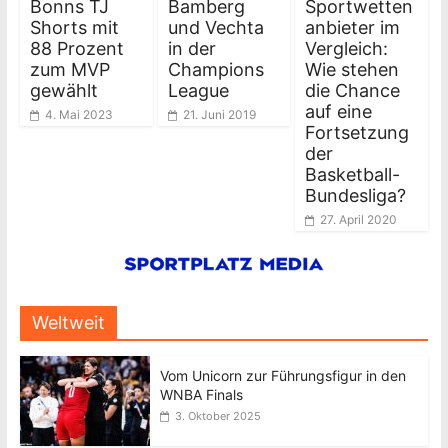
Bonns TJ
Bamberg
Sportwetten
Shorts mit
und Vechta
anbieter im
88 Prozent
in der
Vergleich:
zum MVP
Champions
Wie stehen
gewählt
League
die Chance
auf eine
4. Mai 2023
21. Juni 2019
Fortsetzung
der
Basketball-
Bundesliga?
27. April 2020
Weltweit
Vom Unicorn zur Führungsfigur in den
WNBA Finals
3. Oktober 2025