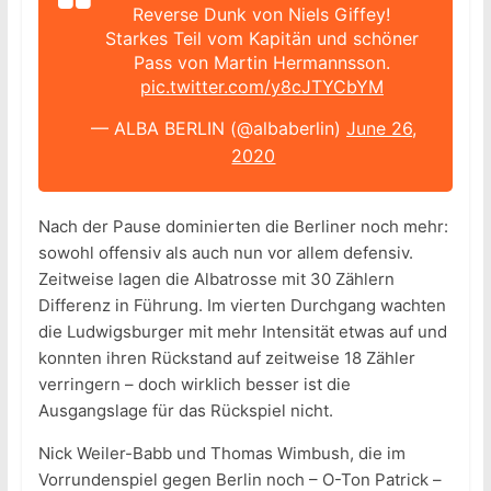
Reverse Dunk von Niels Giffey!
Starkes Teil vom Kapitän und schöner
Pass von Martin Hermannsson.
pic.twitter.com/y8cJTYCbYM
— ALBA BERLIN (@albaberlin)
June 26,
2020
Nach der Pause dominierten die Berliner noch mehr:
sowohl offensiv als auch nun vor allem defensiv.
Zeitweise lagen die Albatrosse mit 30 Zählern
Differenz in Führung. Im vierten Durchgang wachten
die Ludwigsburger mit mehr Intensität etwas auf und
konnten ihren Rückstand auf zeitweise 18 Zähler
verringern – doch wirklich besser ist die
Ausgangslage für das Rückspiel nicht.
Nick Weiler-Babb und Thomas Wimbush, die im
Vorrundenspiel gegen Berlin noch – O-Ton Patrick –